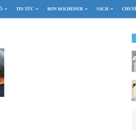
Ô
TIN TỨC
RON ROLHEISER
SÁCH
CHUY