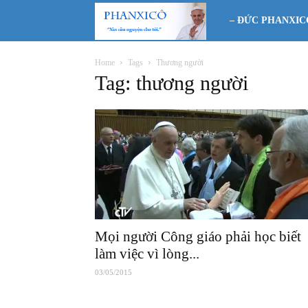
Phanxicô
– ĐỨC PHANXIC
Home
Tags
Thương người
Tag: thương người
Mọi người Công giáo phải học biết
làm việc vì lòng...
03/05/2015