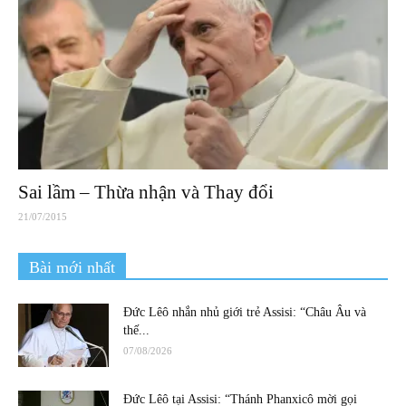
Sai lầm – Thừa nhận và Thay đổi
21/07/2015
Bài mới nhất
Đức Lêô nhắn nhủ giới trẻ Assisi: “Châu Âu và
thế...
07/08/2026
Đức Lêô tại Assisi: “Thánh Phanxicô mời gọi