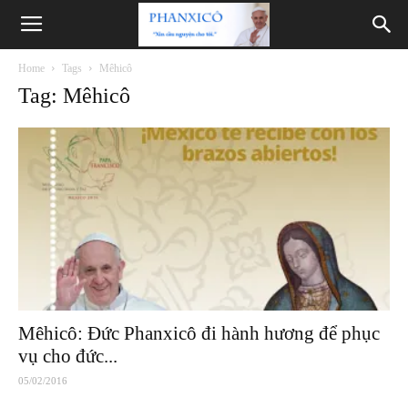
Phanxicô
Home
Tags
Mêhicô
Tag: Mêhicô
Mêhicô: Đức Phanxicô đi hành hương để phục
vụ cho đức...
05/02/2016