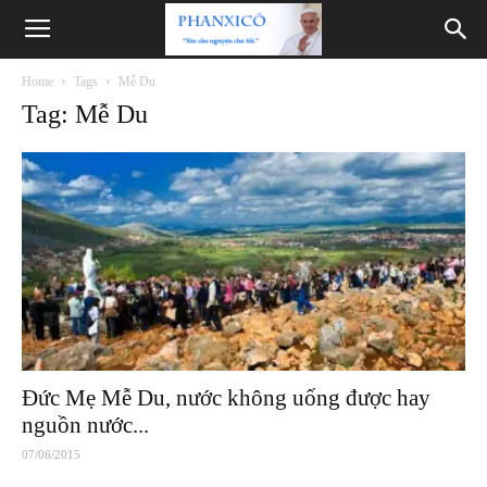
Phanxicô
Home
Tags
Mễ Du
Tag: Mễ Du
Đức Mẹ Mễ Du, nước không uống được hay
nguồn nước...
07/06/2015