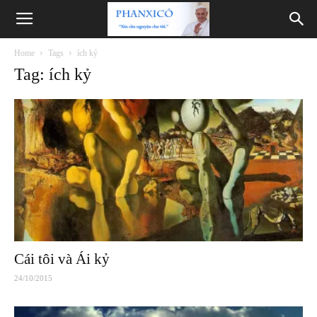
Phanxicô
Home
Tags
ích kỷ
Tag: ích kỷ
Cái tôi và Ái kỷ
24/10/2015