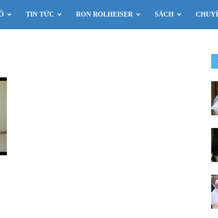
Ô
TIN TỨC
RON ROLHEISER
SÁCH
CHUY