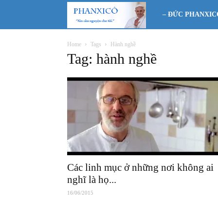
Phanxicô
– ĐỨC PHANXIC
Home
Tags
Hành nghề
Tag: hành nghề
Các linh mục ở những nơi không ai
nghĩ là họ...
16/06/2015