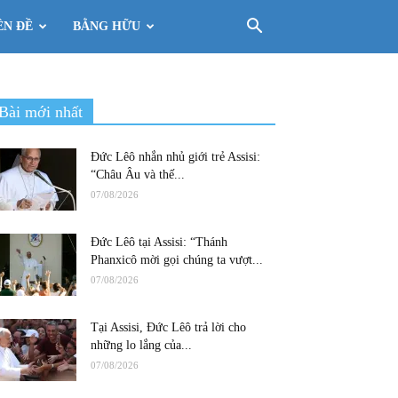
ÊN ĐỀ
BẰNG HỮU
Bài mới nhất
Đức Lêô nhắn nhủ giới trẻ Assisi:
“Châu Âu và thế...
07/08/2026
Đức Lêô tại Assisi: “Thánh
Phanxicô mời gọi chúng ta vượt...
07/08/2026
Tại Assisi, Đức Lêô trả lời cho
những lo lắng của...
07/08/2026