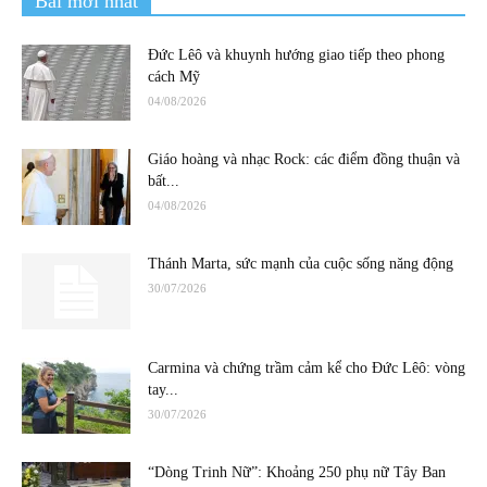
Bài mới nhất
Đức Lêô và khuynh hướng giao tiếp theo phong
cách Mỹ
04/08/2026
Giáo hoàng và nhạc Rock: các điểm đồng thuận và
bất...
04/08/2026
Thánh Marta, sức mạnh của cuộc sống năng động
30/07/2026
Carmina và chứng trầm cảm kể cho Đức Lêô: vòng
tay...
30/07/2026
“Dòng Trinh Nữ”: Khoảng 250 phụ nữ Tây Ban