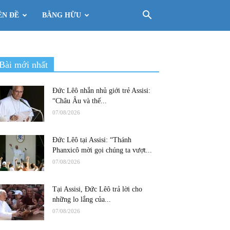
ÊN ĐỀ
BẰNG HỮU
Bài mới nhất
Đức Lêô nhắn nhủ giới trẻ Assisi:
“Châu Âu và thế...
07/08/2026
Đức Lêô tại Assisi: “Thánh
Phanxicô mời gọi chúng ta vượt...
07/08/2026
Tại Assisi, Đức Lêô trả lời cho
những lo lắng của...
07/08/2026