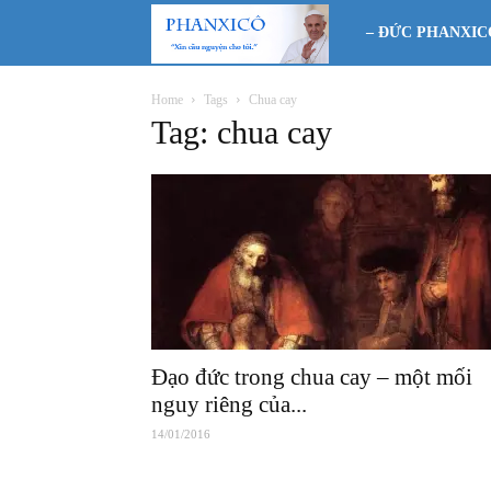
Phanxicô
– ĐỨC PHANXIC
Home
Tags
Chua cay
Tag: chua cay
Đạo đức trong chua cay – một mối
nguy riêng của...
14/01/2016