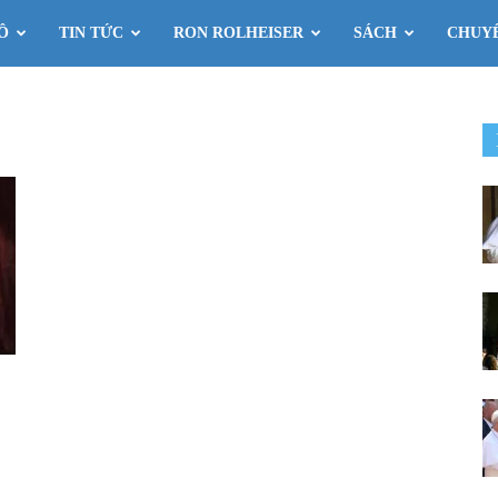
Ô
TIN TỨC
RON ROLHEISER
SÁCH
CHUY