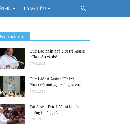
ÊN ĐỀ
BẰNG HỮU
Bài mới nhất
Đức Lêô nhắn nhủ giới trẻ Assisi:
“Châu Âu và thế...
07/08/2026
Đức Lêô tại Assisi: “Thánh
Phanxicô mời gọi chúng ta vượt...
07/08/2026
Tại Assisi, Đức Lêô trả lời cho
những lo lắng của...
07/08/2026