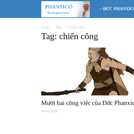
Phanxicô
– ĐỨC PHANXIC
Home
Tags
Chiến công
Tag: chiến công
Mười hai công việc của Đức Phanxi
16/01/2016