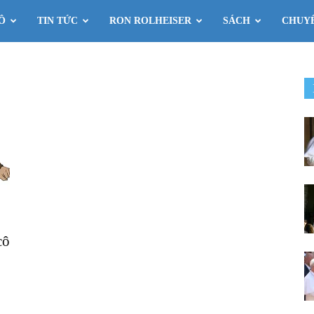
Ô
TIN TỨC
RON ROLHEISER
SÁCH
CHUY
cô