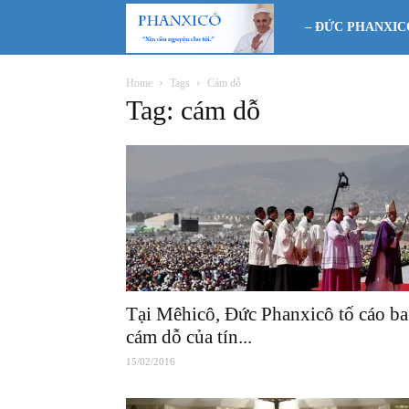
Phanxicô
– ĐỨC PHANXIC
Home
Tags
Cám dỗ
Tag: cám dỗ
Tại Mêhicô, Đức Phanxicô tố cáo ba
cám dỗ của tín...
15/02/2016