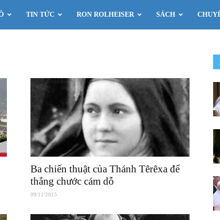
Ô
TIN TỨC
RON ROLHEISER
SÁCH
CHUY
Ba chiến thuật của Thánh Têrêxa để
thắng chước cám dỗ
09/11/2015