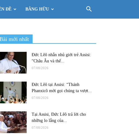
ÊN ĐỀ
BẰNG HỮU
Bài mới nhất
Đức Lêô nhắn nhủ giới trẻ Assisi:
“Châu Âu và thế...
07/08/2026
Đức Lêô tại Assisi: “Thánh
Phanxicô mời gọi chúng ta vượt...
07/08/2026
Tại Assisi, Đức Lêô trả lời cho
những lo lắng của...
07/08/2026