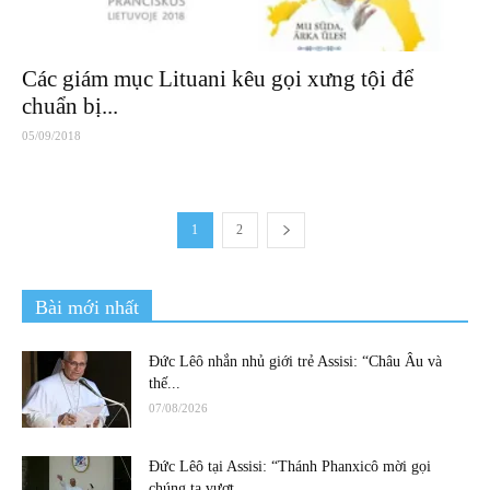
Các giám mục Lituani kêu gọi xưng tội để
chuẩn bị...
05/09/2018
1
2
Bài mới nhất
Đức Lêô nhắn nhủ giới trẻ Assisi: “Châu Âu và
thế...
07/08/2026
Đức Lêô tại Assisi: “Thánh Phanxicô mời gọi
chúng ta vượt...