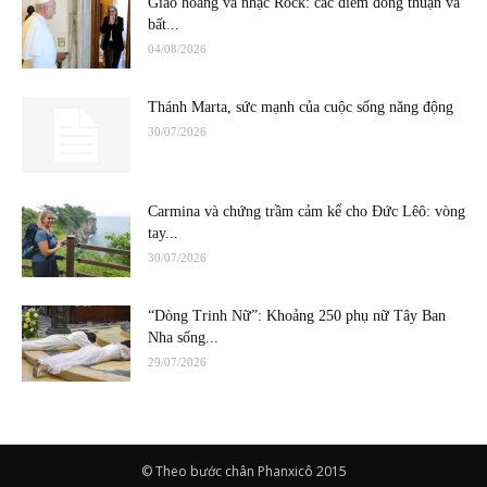
Giáo hoàng và nhạc Rock: các điểm đồng thuận và
bất...
04/08/2026
Thánh Marta, sức mạnh của cuộc sống năng động
30/07/2026
Carmina và chứng trầm cảm kể cho Đức Lêô: vòng
tay...
30/07/2026
“Dòng Trinh Nữ”: Khoảng 250 phụ nữ Tây Ban
Nha sống...
29/07/2026
© Theo bước chân Phanxicô 2015