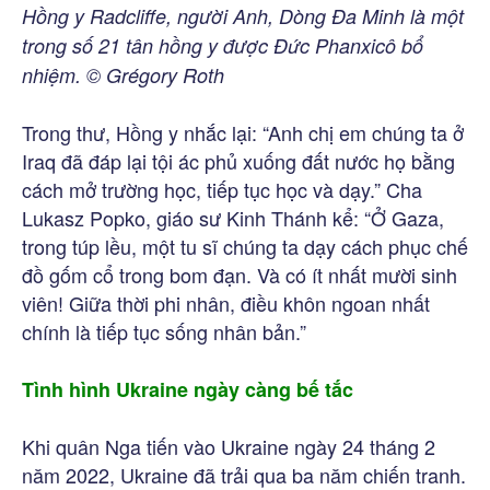
Hồng y Radcliffe, người Anh, Dòng Đa Minh là một
trong số 21 tân hồng y được Đức Phanxicô bổ
nhiệm. © Grégory Roth
Trong thư, Hồng y nhắc lại: “Anh chị em chúng ta ở
Iraq đã đáp lại tội ác phủ xuống đất nước họ bằng
cách mở trường học, tiếp tục học và dạy.” Cha
Lukasz Popko, giáo sư Kinh Thánh kể: “Ở Gaza,
trong túp lều, một tu sĩ chúng ta dạy cách phục chế
đồ gốm cổ trong bom đạn. Và có ít nhất mười sinh
viên! Giữa thời phi nhân, điều khôn ngoan nhất
chính là tiếp tục sống nhân bản.”
Tình hình Ukraine ngày càng bế tắc
Khi quân Nga tiến vào Ukraine ngày 24 tháng 2
năm 2022, Ukraine đã trải qua ba năm chiến tranh.