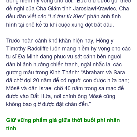
đề nghị của Cha Giám tỉnh JaroslawłKrawiec, Cha
đều đặn viết các “
” phản ánh tình
Lá thư từ Kiev
hình tại chỗ kể từ khi cuộc xung đột bắt đầu.
Trước hoàn cảnh khó khăn hiện nay, Hồng y
Timothy Radcliffe luôn mang niềm hy vọng cho các
tu sĩ Đa Minh đang phục vụ sát cánh bên người
dân bị ảnh hưởng chiến tranh, ngài nhắc lại các
gương mẫu trong Kinh Thánh: “Abraham và Sara
đã chờ đợi 20 năm để có người con được hứa ban;
Môsê và dân Israel chờ 40 năm trong sa mạc để
được vào Đất Hứa, nơi chính ông Môsê cũng
không bao giờ được đặt chân đến.”
Giữ vững phẩm giá giữa thời buổi phi nhân
tính