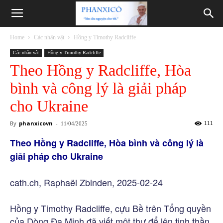
Phanxicô
Home
Các nhân vật
Hồng y Timothy Radcliffe
Các nhân vật
Hồng y Timothy Radcliffe
Theo Hồng y Radcliffe, Hòa
bình và công lý là giải pháp
cho Ukraine
By
phanxicovn
-
111
11/04/2025
Theo Hồng y Radcliffe, Hòa bình và công lý là
giải pháp cho Ukraine
cath.ch, Raphaël Zbinden, 2025-02-24
Hồng y Timothy Radcliffe, cựu Bề trên Tổng quyền
của Dòng Đa Minh đã viết một thư để lên tinh thần