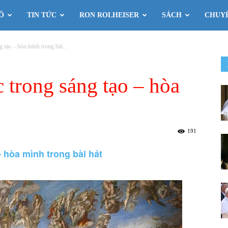
Ô
TIN TỨC
RON ROLHEISER
SÁCH
CHUY
 tạo – hòa mình trong bài...
 trong sáng tạo – hòa
191
 hòa mình trong bài hát