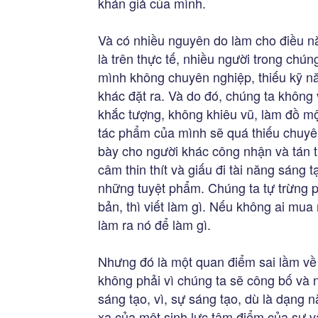
khán giả của mình.
Và có nhiều nguyên do làm cho điều n
là trên thực tế, nhiều người trong chú
mình không chuyên nghiệp, thiếu kỹ n
khác đặt ra. Và do đó, chúng ta không v
khắc tượng, không khiêu vũ, làm đồ mộ
tác phẩm của mình sẽ quá thiếu chuyên
bày cho người khác công nhận và tán t
câm thin thít và giấu đi tài năng sáng
những tuyệt phẩm. Chúng ta tự trừng p
bản, thì viết làm gì. Nếu không ai mua 
làm ra nó để làm gì.
Nhưng đó là một quan điểm sai lầm về 
không phải vì chúng ta sẽ công bố và 
sáng tạo, vì, sự sáng tạo, dù là dạng 
xa của một sinh lực tâm điểm của sự v