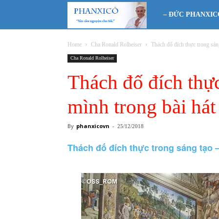
Phanxicô
– ĐỨC PHANXIC
Home
Cha Ronald Rolheiser
Thách đố đích thực trong sáng
Cha Ronald Rolheiser
Thách đố đích thực
mình trong bài hát
By
phanxicovn
-
25/12/2018
Thách đố đích thực trong sáng tạo –