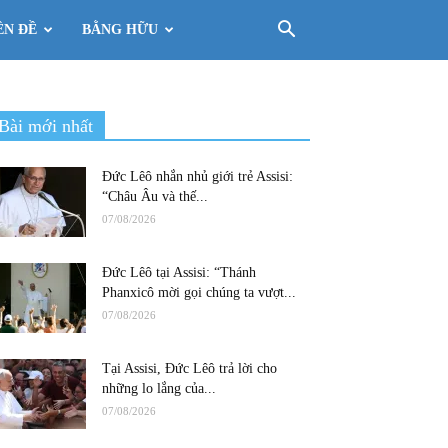
ÊN ĐỀ
BẰNG HỮU
Bài mới nhất
Đức Lêô nhắn nhủ giới trẻ Assisi:
“Châu Âu và thế...
07/08/2026
Đức Lêô tại Assisi: “Thánh
Phanxicô mời gọi chúng ta vượt...
07/08/2026
Tại Assisi, Đức Lêô trả lời cho
những lo lắng của...
07/08/2026