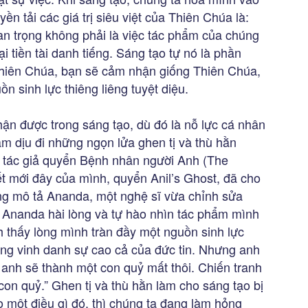
ền tải các giá trị siêu việt của Thiên Chúa là:
uan trọng không phải là việc tác phẩm của chúng
i tiền tài danh tiếng. Sáng tạo tự nó là phần
Thiên Chúa, bạn sẽ cảm nhận giống Thiên Chúa,
n sinh lực thiêng liêng tuyệt diệu.
ận được trong sáng tạo, dù đó là nỗ lực cá nhân
àm dịu đi những ngọn lửa ghen tị và thù hằn
, tác giả quyển Bệnh nhân người Anh (The
yết mới đây của mình, quyển Anil’s Ghost, đã cho
ng mô tả Ananda, một nghệ sĩ vừa chỉnh sửa
, Ananda hài lòng và tự hào nhìn tác phẩm mình
 thấy lòng mình tràn đầy một nguồn sinh lực
ông vinh danh sự cao cả của đức tin. Nhưng anh
 anh sẽ thành một con quỷ mất thôi. Chiến tranh
n quỷ.” Ghen tị và thù hằn làm cho sáng tạo bị
 một điều gì đó, thì chúng ta đang làm hỏng