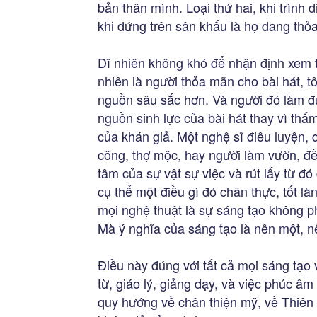
bản thân mình. Loại thứ hai, khi trình 
khi đứng trên sân khấu là họ đang thỏa
Dĩ nhiên không khó để nhận định xem tr
nhiên là người thỏa mãn cho bài hát, tô
nguồn sâu sắc hơn. Và người đó làm đư
nguồn sinh lực của bài hát thay vì thấ
của khán giả. Một nghệ sĩ điêu luyện, d
công, thợ mộc, hay người làm vườn, đ
tâm của sự vật sự việc và rút lấy từ đ
cụ thể một điều gì đó chân thực, tốt là
mọi nghệ thuật là sự sáng tạo không ph
Mà ý nghĩa của sáng tạo là nên một, n
Điều này đúng với tất cả mọi sáng tạo 
từ, giáo lý, giảng dạy, và việc phúc âm
quy hướng về chân thiện mỹ, về Thiên