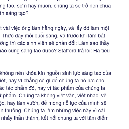
ng tạo, sớm hay muộn, chúng ta sẽ trở nên chua
nên sáng tạo?
t vài việc ông làm hằng ngày, và lấy đó làm một
 Thức dậy mỗi buổi sáng, và trước khi làm bất
hường thì các sinh viên sẽ phản đối: Làm sao thầy
ào cũng sáng tạo được? Stafford trả lời: Hạ tiêu
không nên khóa kín nguồn sinh lực sáng tạo của
ệt, hay vì chẳng có gì để chúng ta nỗ lực cho
các tác phẩm đó, hay vì tác phẩm của chúng ta
ứ phẩm. Chúng ta không viết văn, viết nhạc, vẽ
mộc, hay làm vườn, để mong nỗ lực của mình sẽ
án thưởng. Chúng ta làm những việc này vì cái
 nhảy thần thánh, kết nối chúng ta với tâm điểm