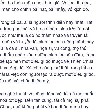
diễn, họ thỏa mãn cho khán giả. Và loại thứ ba,
 mãn cho chính bài hát, bài nhảy, vở kịch đó.
ong cả ba, ai là người trình diễn hay nhất. Tất
n trọng bài hát và họ có thêm sinh lực từ một
ợc như thế là do họ thấm nhập và truyền tải
m nhập và truyền tải sinh lực của riêng mình hay
ù là ca sĩ, nhà văn, họa sĩ, vũ công, thợ thủ
ều thấm nhập vào những sinh lực sâu đậm, trọng
ó để tạo nên một điều gì đó thuộc về Thiên Chúa,
nh và đẹp đẽ. Xét cho cùng, sự thật trong tất cả
ải là việc con người tạo ra được một điều gì đó.
ên một với chân thiện mỹ.
và nghệ thuật, và cũng đúng với tất cả mọi huấn
 hóa tốt đẹp. Đến tận cùng, tất cả mọi sự phải
 Chúa, chứ không phải về bản thân mình hay