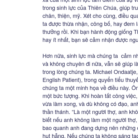
trong sinh lực của Thiên Chúa, giúp truy
chân, thiện, mỹ. Xét cho cùng, điều q
ta được thừa nhận, công bố, hay đem lạ
thưởng rồi. Khi bạn hành động giống 
hay ít nhất, bạn sẽ cảm nhận được nguồ
Hơn nữa, sinh lực mà chúng ta cảm nh
và không chuyên đi nữa, vẫn sẽ giúp l
trong lòng chúng ta. Michael Ondaatje
English Patient), trong quyển tiểu thu
chúng ta một minh họa về điều này. Ô
một bức tượng. Khi hoàn tất công việc
vừa làm xong, và dù không có đạo, anh
thần thánh. “Là một người thợ, anh kh
biết nếu anh không làm một người thợ,
bao quanh anh đang dựng nên những co
hụt hẫng. Nếu chúng ta không sáng tạo