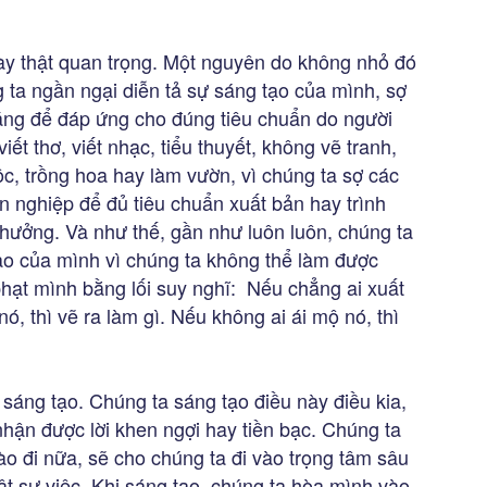
ày thật quan trọng. Một nguyên do không nhỏ đó
ng ta ngần ngại diễn tả sự sáng tạo của mình, sợ
ăng để đáp ứng cho đúng tiêu chuẩn do người
iết thơ, viết nhạc, tiểu thuyết, không vẽ tranh,
c, trồng hoa hay làm vườn, vì chúng ta sợ các
 nghiệp để đủ tiêu chuẩn xuất bản hay trình
hưởng. Và như thế, gần như luôn luôn, chúng ta
 tạo của mình vì chúng ta không thể làm được
hạt mình bằng lối suy nghĩ: Nếu chẳng ai xuất
nó, thì vẽ ra làm gì. Nếu không ai ái mộ nó, thì
sáng tạo. Chúng ta sáng tạo điều này điều kia,
nhận được lời khen ngợi hay tiền bạc. Chúng ta
nào đi nữa, sẽ cho chúng ta đi vào trọng tâm sâu
ật sự việc. Khi sáng tạo, chúng ta hòa mình vào