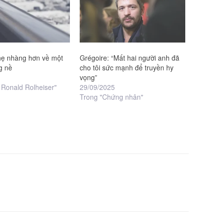
hẹ nhàng hơn về một
Grégoire: “Mất hai người anh đã
g nề
cho tôi sức mạnh để truyền hy
vọng”
 Ronald Rolheiser"
29/09/2025
Trong "Chứng nhân"