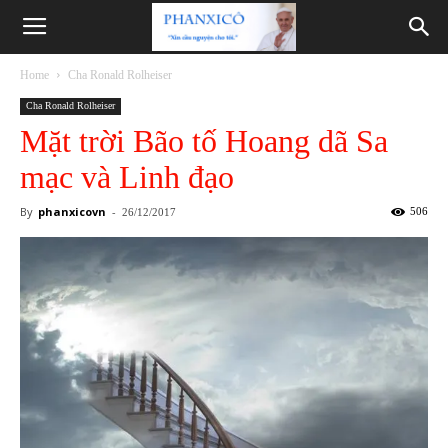
Phanxicô
Home
Cha Ronald Rolheiser
Cha Ronald Rolheiser
Mặt trời Bão tố Hoang dã Sa
mạc và Linh đạo
By
phanxicovn
-
506
26/12/2017