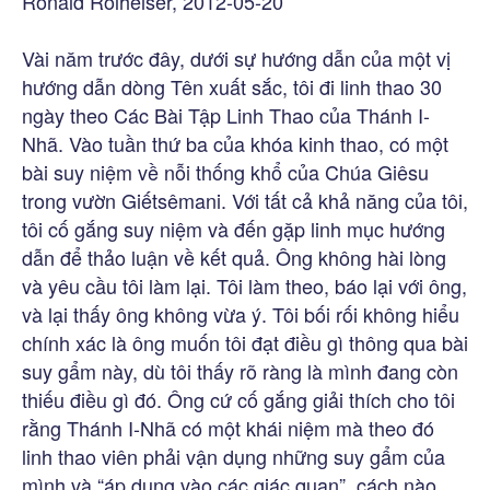
Ronald Rolheiser, 2012-05-20
Vài năm trước đây, dưới sự hướng dẫn của một vị
hướng dẫn dòng Tên xuất sắc, tôi đi linh thao 30
ngày theo Các Bài Tập Linh Thao của Thánh I-
Nhã. Vào tuần thứ ba của khóa kinh thao, có một
bài suy niệm về nỗi thống khổ của Chúa Giêsu
trong vườn Giếtsêmani. Với tất cả khả năng của tôi,
tôi cố gắng suy niệm và đến gặp linh mục hướng
dẫn để thảo luận về kết quả. Ông không hài lòng
và yêu cầu tôi làm lại. Tôi làm theo, báo lại với ông,
và lại thấy ông không vừa ý. Tôi bối rối không hiểu
chính xác là ông muốn tôi đạt điều gì thông qua bài
suy gẩm này, dù tôi thấy rõ ràng là mình đang còn
thiếu điều gì đó. Ông cứ cố gắng giải thích cho tôi
rằng Thánh I-Nhã có một khái niệm mà theo đó
linh thao viên phải vận dụng những suy gẩm của
mình và “áp dụng vào các giác quan”, cách nào