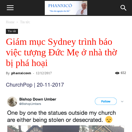
Phanxicô
Home
Tin tức
Tin tức
Giám mục Sydney trình báo
việc tượng Đức Mẹ ở nhà thờ
bị phá hoại
By
phanxicovn
-
652
12/12/2017
ChurchPop | 20-11-2017