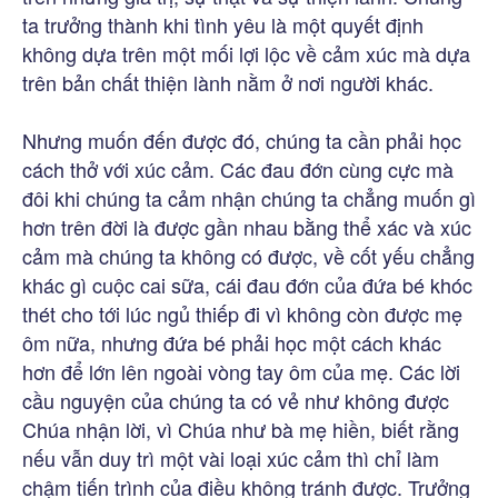
ta trưởng thành khi tình yêu là một quyết định
không dựa trên một mối lợi lộc về cảm xúc mà dựa
trên bản chất thiện lành nằm ở nơi người khác.
Nhưng muốn đến được đó, chúng ta cần phải học
cách thở với xúc cảm. Các đau đớn cùng cực mà
đôi khi chúng ta cảm nhận chúng ta chẳng muốn gì
hơn trên đời là được gần nhau bằng thể xác và xúc
cảm mà chúng ta không có được, về cốt yếu chẳng
khác gì cuộc cai sữa, cái đau đớn của đứa bé khóc
thét cho tới lúc ngủ thiếp đi vì không còn được mẹ
ôm nữa, nhưng đứa bé phải học một cách khác
hơn để lớn lên ngoài vòng tay ôm của mẹ. Các lời
cầu nguyện của chúng ta có vẻ như không được
Chúa nhận lời, vì Chúa như bà mẹ hiền, biết rằng
nếu vẫn duy trì một vài loại xúc cảm thì chỉ làm
chậm tiến trình của điều không tránh được. Trưởng