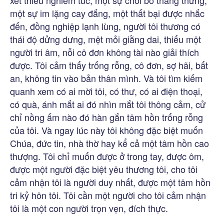
xét thiếu nghiêm túc, một sự chối bỏ thẳng thừng,
một sự im lặng cay đắng, một thất bại được nhắc
đến, đồng nghiệp lạnh lùng, người tôi thương có
thái độ dửng dưng, mệt mỏi giằng dai, thiếu một
người tri âm, nỗi cô đơn không tài nào giải thích
được. Tôi cảm thấy trống rỗng, cô đơn, sợ hãi, bất
an, không tin vào bản thân mình. Và tôi tìm kiếm
quanh xem có ai mời tôi, có thư, có ai điện thoại,
có quà, ánh mắt ai đó nhìn mắt tôi thông cảm, cử
chỉ nồng ấm nào đó hàn gắn tâm hồn trống rỗng
của tôi. Và ngay lúc này tôi không đặc biệt muốn
Chúa, đức tin, nhà thờ hay kể cả một tâm hồn cao
thượng. Tôi chỉ muốn được ở trong tay, được ôm,
được một người đặc biệt yêu thương tôi, cho tôi
cảm nhận tôi là người duy nhất, được một tâm hồn
tri kỷ hôn tôi. Tôi cần một người cho tôi cảm nhận
tôi là một con người trọn vẹn, đích thực.