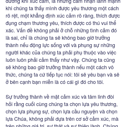
dưỡng khí xúc cảm, là những cảm nhận lành mạnh
khi chúng ta thấy mình được yêu thương một cách
rõ rệt, một khẳng định xúc cảm rõ ràng, thích được
đụng chạm thương yêu, thích được có thú vui thể
xác. Vấn đề không phải ở chỗ những tình cảm đó
là sai, chỉ là chúng ta sẽ không bao giờ trưởng
thành nếu động lực sống với và phụng sự những
người khác của chúng ta phải phụ thuộc vào việc
luôn luôn phải cảm thấy như vậy. Chúng ta cũng
sẽ không bao giờ trưởng thành nếu một cách vô
thức, chúng ta cứ tiếp tục nói: tôi sẽ yêu bạn và sẽ
ở bên cạnh bạn miễn là có cái gì đó cho tôi.
Sự trưởng thành về mặt cảm xúc và tâm linh đòi
hỏi rằng cuối cùng chúng ta chọn lựa yêu thương,
chọn lựa phụng sự, chọn lựa cầu nguyện và chọn
lựa Chúa, không phải dựa trên cơ sở cảm xúc, mà
trên những giá trị, sự thật và sự thiện lành. Chúng