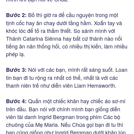
Bỏ thì giờ ra để cầu nguyện trong một
Bước 2:
tịnh cốc hay ăn chay dưới tầng hầm. Xoắn tay và
khóc lóc để tỏ ra thảm thiết. So sánh mình với
Thánh Catarina Siênna hay bất cứ thánh nào nổi
tiếng ăn năn thống hối, có nhiều thị kiến, làm nhiều
phép lạ.
Nói với các bạn, mình rất sáng suốt. Loan
Bước 3:
tin bạn đi tu rộng ra nhất có thể, nhất là với các
thanh niên trẻ như diễn viên Liam Hemsworth.
Quấn một chiếc khăn hay chiếc áo sơ-mi
Bước 4:
trên đầu. Bạn nói với chính mình bạn giống diễn
viên tài danh Ingrid Bergman trong phim Các bộ
chuông của Mẹ Maria. Nếu Chúa gọi bạn đi tu thì
bạn cũng giống như Ingrid Bergman dưới khăn lúp