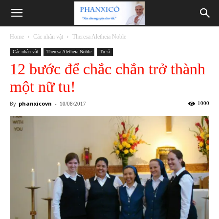
Phanxicô
Home
Các nhân vật
Theresa Aletheia Noble
Các nhân vật
Theresa Aletheia Noble
Tu sĩ
12 bước để chắc chắn trở thành
một nữ tu!
By
phanxicovn
-
1000
10/08/2017