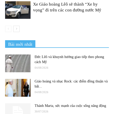
Xe Giáo hoàng Lêô sẽ thành “Xe hy
vọng” đi trên các con đường nước Mỹ
Bài mới nhất
Đức Lêô và khuynh hướng giao tiếp theo phong
cách Mỹ
04/08/2026
Giáo hoàng và nhạc Rock: các điểm đồng thuận và
bất...
04/08/2026
Thánh Marta, sức mạnh của cuộc sống năng động
30/07/2026