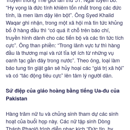
“Hy vọng là đức tính khiêm tốn nhất trong các đức
tính, là men làm dậy lên bột”. Ông Syed Khalid
Waqar ghi nhận, trong một xã hội mà tin tức khủng
bố ở hàng đầu thì “có quá ít chỗ trên báo chí,
truyền hình dành cho các tiến bộ và các tin tức tích
cực”. Ông than phiền: “Trong lãnh vực tư thì hàng
đầu là thương mại và rút tỉa lợi ích từ những vụ
oanh tạc gần đây trong nước”. Theo ông, loại làm
báo tung tin giật gân sẽ hủy hoại các “giá trị xã hội”
và có “tác động tiêu cực” lên tâm lý người dân.
Sứ điệp của giáo hoàng bằng tiếng Ua-đu của
Pakistan
Hàng trăm nữ tu và chủng sinh tham dự các sinh
hoạt của buổi họp này. Các nữ tập sinh Dòng
Thánh Phaolô trình diễn nhạc kịch “Đức tin, hy