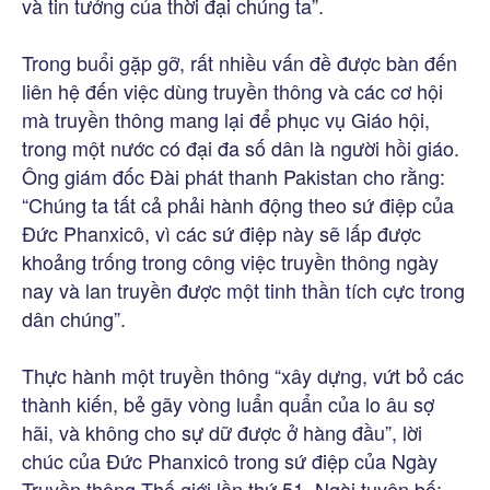
và tin tưởng của thời đại chúng ta”.
Trong buổi gặp gỡ, rất nhiều vấn đề được bàn đến
liên hệ đến việc dùng truyền thông và các cơ hội
mà truyền thông mang lại để phục vụ Giáo hội,
trong một nước có đại đa số dân là người hồi giáo.
Ông giám đốc Đài phát thanh Pakistan cho rằng:
“Chúng ta tất cả phải hành động theo sứ điệp của
Đức Phanxicô, vì các sứ điệp này sẽ lấp được
khoảng trống trong công việc truyền thông ngày
nay và lan truyền được một tinh thần tích cực trong
dân chúng”.
Thực hành một truyền thông “xây dựng, vứt bỏ các
thành kiến, bẻ gãy vòng luẩn quẩn của lo âu sợ
hãi, và không cho sự dữ được ở hàng đầu”, lời
chúc của Đức Phanxicô trong sứ điệp của Ngày
Truyền thông Thế giới lần thứ 51. Ngài tuyên bố: