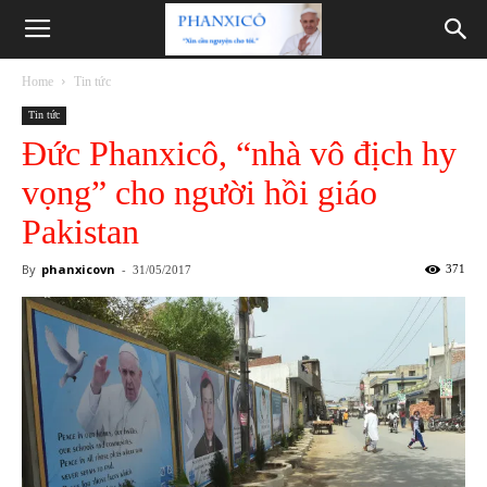
Phanxicô
Home
Tin tức
Tin tức
Đức Phanxicô, “nhà vô địch hy
vọng” cho người hồi giáo
Pakistan
By
phanxicovn
-
371
31/05/2017