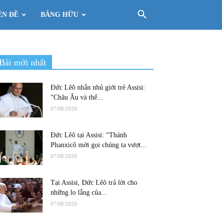
ÊN ĐỀ
BẰNG HỮU
Bài mới nhất
Đức Lêô nhắn nhủ giới trẻ Assisi:
“Châu Âu và thế...
07/08/2026
Đức Lêô tại Assisi: “Thánh
Phanxicô mời gọi chúng ta vượt...
07/08/2026
Tại Assisi, Đức Lêô trả lời cho
những lo lắng của...
07/08/2026