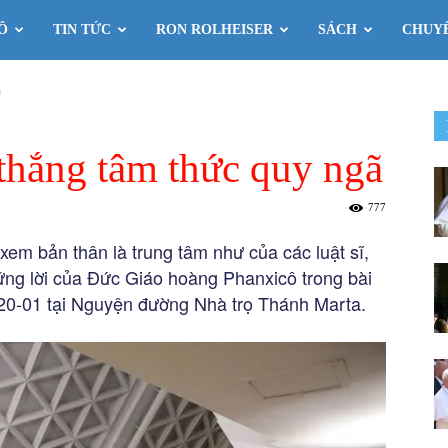
Ô
TIN TỨC
RON ROLHEISER
SÁCH
CHUY
ã
 thắng tâm thức quy ngã
777
xem bản thân là trung tâm như của các luật sĩ,
hững lời của Đức Giáo hoàng Phanxicô trong bài
 20-01 tại Nguyện đường Nhà trọ Thánh Marta.