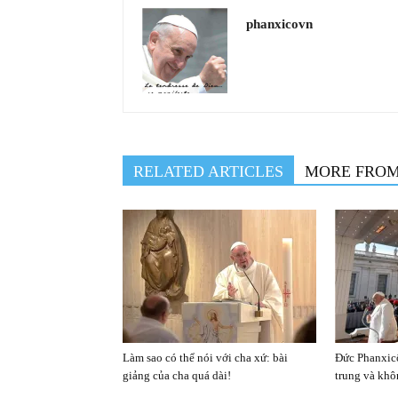
phanxicovn
RELATED ARTICLES
MORE FRO
Làm sao có thể nói với cha xứ: bài
Đức Phanxicô
giảng của cha quá dài!
trung và khô