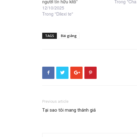
người tín hữu kitô”
Trong "Cha
12/10/2025
Trong "Dilexi te"
TAGS
Bài giảng
Previous article
Tại sao tôi mang thánh giá