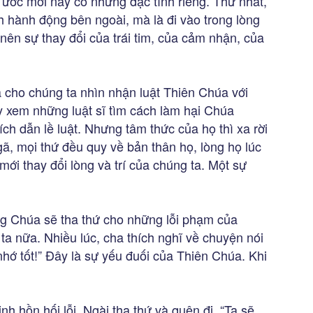
 ước mới này có những đặc tính riêng. Thứ nhất,
h hành động bên ngoài, mà là đi vào trong lòng
 nên sự thay đổi của trái tim, của cảm nhận, của
à cho chúng ta nhìn nhận luật Thiên Chúa với
ãy xem những luật sĩ tìm cách làm hại Chúa
ch dẫn lề luật. Nhưng tâm thức của họ thì xa rời
ã, mọi thứ đều quy về bản thân họ, lòng họ lúc
ới thay đổi lòng và trí của chúng ta. Một sự
g Chúa sẽ tha thứ cho những lỗi phạm của
ta nữa. Nhiều lúc, cha thích nghĩ về chuyện nói
nhớ tốt!” Đây là sự yếu đuối của Thiên Chúa. Khi
nh hồn hối lỗi, Ngài tha thứ và quên đi. “Ta sẽ