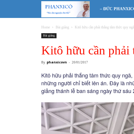
Phanxicô
– ĐỨC PHANXIC
Home
Bài giảng
Kitô hữu cần phải thắng tâm thức quy ng
Bài giảng
Kitô hữu cần phải
By
phanxicovn
-
20/01/2017
Kitô hữu phải thắng tâm thức quy ngã, 
những người chỉ biết lên án. Đây là n
giảng thánh lễ ban sáng ngày thứ sáu