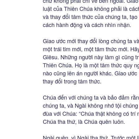
chứ không phải chỉ vẻ bên ngoài. Giao
luật của Thiên Chúa không phải là các
và thay đổi tâm thức của chúng ta, tạo
cách hành động và cách nhìn nhận.
Giao ước mới thay đổi lòng chúng ta v
một trái tim mới, một tâm thức mới. H
Giêsu. Những người này làm gì cũng trí
Thiên Chúa. Họ là một tâm thức quy ng
nào cũng lên án người khác. Giao ước m
thay đổi trong tâm thức.
Chúa đến với chúng ta và bảo đảm rằn
chúng ta, và Ngài không nhớ tội chúng 
đùa với Chúa: “Chúa thật không có trí 
Chúa tha thứ, là Chúa quên luôn.
Ngài quên, vì Ngài tha thứ. Trước một li