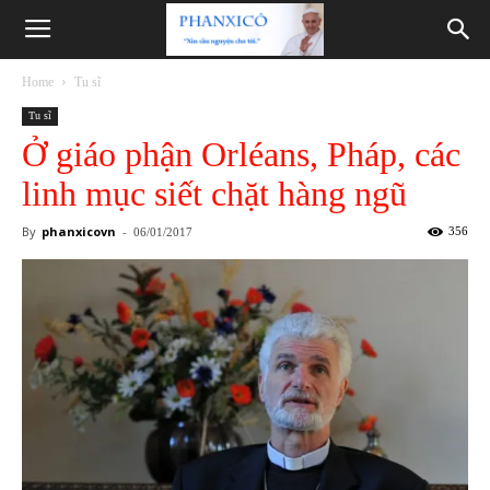
Phanxicô
Home
Tu sĩ
Tu sĩ
Ở giáo phận Orléans, Pháp, các
linh mục siết chặt hàng ngũ
By
phanxicovn
-
356
06/01/2017