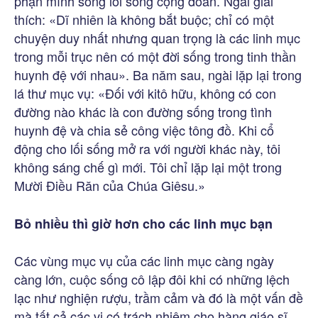
phận mình sống lối sống cộng đoàn. Ngài giải
thích: «Dĩ nhiên là không bắt buộc; chỉ có một
chuyện duy nhất nhưng quan trọng là các linh mục
trong mỗi trục nên có một đời sống trong tinh thần
huynh đệ với nhau». Ba năm sau, ngài lặp lại trong
lá thư mục vụ: «Đối với kitô hữu, không có con
đường nào khác là con đường sống trong tình
huynh đệ và chia sẻ công việc tông đồ. Khi cổ
động cho lối sống mở ra với người khác này, tôi
không sáng chế gì mới. Tôi chỉ lặp lại một trong
Mười Điều Răn của Chúa Giêsu.»
Bỏ nhiều thì giờ hơn cho các linh mục bạn
Các vùng mục vụ của các linh mục càng ngày
càng lớn, cuộc sống cô lập đôi khi có những lệch
lạc như nghiện rượu, trầm cảm và đó là một vấn đề
mà tất cả các vị có trách nhiệm cho hàng giáo sĩ