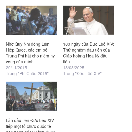
Nhờ Quỹ Nhi đồng Liên
100 ngày của Đức Lêô XIV:
Hiệp Quốc, các em bé
Thử nghiệm đầu tiên của
Trung Phi hát cho niềm hy
Giáo hoàng Hoa Kỳ đầu
vọng của mình
tiên
29/11/2015
18/08/2025
Trong "Phi Châu 2015"
Trong "Đức Lêô XIV"
Lần đầu tiên Đức Lêô XIV
tiếp một tổ chức quốc tế
nạn nhân các vụ lạm dụng