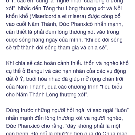
ở Ý, các em cũng là “nghệ nhân của lòng thương
xót”. Nhắc đến Tông thư Lòng thương xót và Nỗi
khốn khổ (Misericordia et misera) được công bố
vào cuối Năm Thánh, Đức Phanxicô nhấn mạnh,
cần thiết là phải đem lòng thương xót vào trong
cuộc sống hàng ngày của mình, “khi đó đời sống
sẽ trở thành đời sống tham gia và chia sẻ”.
Khi chia sẻ các hoàn cảnh thiếu thốn và nghèo khổ
cụ thể ở Bangui và các nạn nhân của các vụ động
đất ở Ý, buổi hòa nhạc đã giúp mở rộng chân trời
của Năm Thánh, qua các chương trình “tiêu biểu
cho Năm Thánh Lòng thương xót”.
Đứng trước những người hỏi ngài vì sao ngài “luôn”
nhấn mạnh đến lòng thương xót và người nghèo,
Đức Phanxicô cho rằng, “đây không phải là một
căn bệnh. Đó chỉ là phương tiện qua đó Chúa mặc