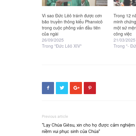
Vì sao Đức Lêô tránh được cơn
Trong 12 n
bão truyền thông kiểu Phanxicô
minh chứng
trong cuộc phỏng vấn đầu tiên
một sứ mện
của ngài
công việc
26/09/2025
21/03/2025
Trong "Đức Lêô XIV"
Trong "- Đ
Previous article
“Lạy Chúa Giêsu, xin cho họ được cảm nghiệm
niềm vui phục sinh của Chúa”