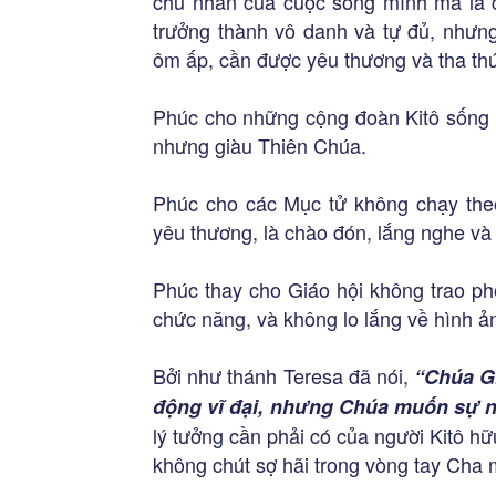
chủ nhân của cuộc sống mình mà là c
trưởng thành vô danh và tự đủ, nhưn
ôm ấp, cần được yêu thương và tha th
Phúc cho những cộng đoàn Kitô sống 
nhưng giàu Thiên Chúa.
Phúc cho các Mục tử không chạy theo 
yêu thương, là chào đón, lắng nghe và
Phúc thay cho Giáo hội không trao ph
chức năng, và không lo lắng về hình ả
Bởi như thánh Teresa đã nói,
“Chúa G
động vĩ đại, nhưng Chúa muốn sự n
lý tưởng cần phải có của người Kitô hữ
không chút sợ hãi trong vòng tay Cha 