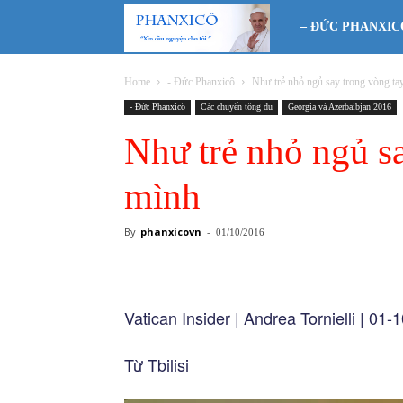
Phanxicô
– ĐỨC PHANXIC
Home
- Đức Phanxicô
Như trẻ nhỏ ngủ say trong vòng t
- Đức Phanxicô
Các chuyến tông du
Georgia và Azerbaibjan 2016
Như trẻ nhỏ ngủ s
mình
By
phanxicovn
-
01/10/2016
Vatican Insider | Andrea Tornielli | 01-
Từ Tbilisi