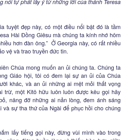
nói tự phát lấy ý từ những lời của thánh Teresa
a tuyệt đẹp này, có một điều nổi bật đó là tầm
resa Hài Đồng Giêsu mà chúng ta kính nhớ hôm
nhiều hơn đàn ông.” Ở Georgia này, có rất nhiều
 vệ và trao truyền đức tin.
 Thiên Chúa mong muốn an ủi chúng ta. Chúng ta
rong Giáo hội, tôi có đem lại sự an ủi của Chúa
ười khác, và an ủi những ai mệt mỏi thất vọng
i trừ, một Kitô hữu luôn luôn được kêu gọi hãy
 bỏ, nâng đỡ những ai nản lòng, đem ánh sáng
 và sự tha thứ của Ngài để phục hồi cho chúng
ắm lấy tiếng gọi này, đừng vùi mình vào trong