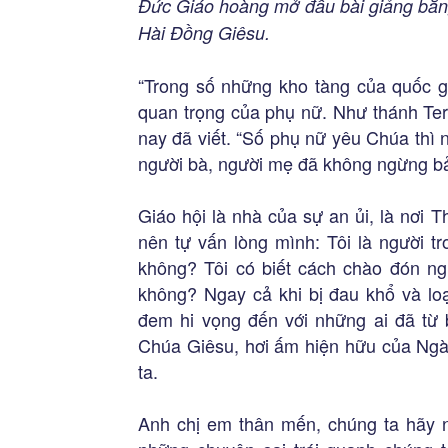
Đức Giáo hoàng mở đầu bài giảng bằng 
Hài Đồng Giêsu.
“Trong số những kho tàng của quốc gi
quan trọng của phụ nữ. Như thánh Te
nay đã viết. “Số phụ nữ yêu Chúa thì 
người bà, người mẹ đã không ngừng bảo
Giáo hội là nhà của sự an ủi, là nơi
nên tự vấn lòng mình: Tôi là người t
không? Tôi có biết cách chào đón ng
không? Ngay cả khi bị đau khổ và loạ
đem hi vọng đến với những ai đã từ
Chúa Giêsu, hơi ấm hiện hữu của Ngài
ta.
Anh chị em thân mến, chúng ta hãy n