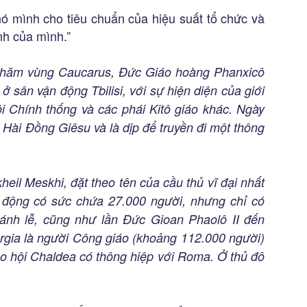
hó mình cho tiêu chuẩn của hiệu suất tổ chức và
nh của mình.”
 thăm vùng Caucarus, Đức Giáo hoàng Phanxicô
 sân vận động Tbilisi, với sự hiện diện của giới
ội Chính thống và các phái Kitô giáo khác. Ngày
 Hài Đồng Giêsu và là dịp để truyền đi một thông
il Meskhi, đặt theo tên của cầu thủ vĩ đại nhất
 động có sức chứa 27.000 người, nhưng chỉ có
ánh lễ, cũng như lần Đức Gioan Phaolô II đến
gia là người Công giáo (khoảng 112.000 người)
áo hội Chaldea có thông hiệp với Roma. Ở thủ đô