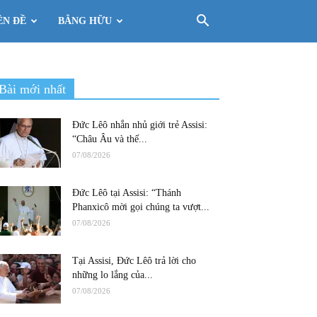
ÊN ĐỀ
BẰNG HỮU
Bài mới nhất
Đức Lêô nhắn nhủ giới trẻ Assisi:
“Châu Âu và thế...
07/08/2026
Đức Lêô tại Assisi: “Thánh
Phanxicô mời gọi chúng ta vượt...
07/08/2026
Tại Assisi, Đức Lêô trả lời cho
những lo lắng của...
07/08/2026