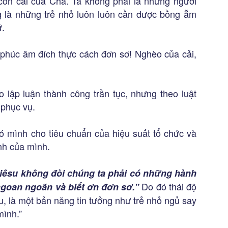
on cái của Cha. Ta không phải là những người
g là những trẻ nhỏ luôn luôn cần được bồng ẵm
ứ.
phúc âm đích thực cách đơn sơ! Nghèo của cải,
lập luận thành công trần tục, nhưng theo luật
 phục vụ.
ó mình cho tiêu chuẩn của hiệu suất tổ chức và
nh của mình.
iêsu không đòi chúng ta phải có những hành
Do đó thái độ
goan ngoãn và biết ơn đơn sơ.”
u, là một bản năng tin tưởng như trẻ nhỏ ngủ say
mình.”