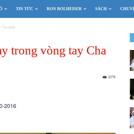
Ô
TIN TỨC
RON ROLHEISER
SÁCH
CHUY
ay Cha mình
ay trong vòng tay Cha
2276
10-2016