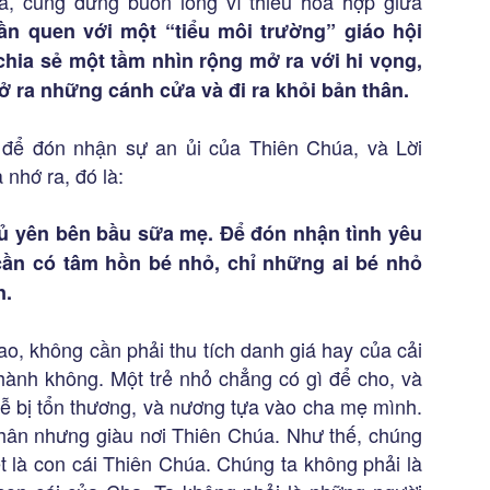
a, cũng đừng buồn lòng vì thiếu hòa hợp giữa
ần quen với một “tiểu môi trường” giáo hội
 chia sẻ một tầm nhìn rộng mở ra với hi vọng,
 ra những cánh cửa và đi ra khỏi bản thân.
 để đón nhận sự an ủi của Thiên Chúa, và Lời
nhớ ra, đó là:
gủ yên bên bầu sữa mẹ. Để đón nhận tình yêu
cần có tâm hồn bé nhỏ, chỉ những ai bé nhỏ
n.
o, không cần phải thu tích danh giá hay của cải
thành không. Một trẻ nhỏ chẳng có gì để cho, và
ì dễ bị tổn thương, và nương tựa vào cha mẹ mình.
 thân nhưng giàu nơi Thiên Chúa. Như thế, chúng
ết là con cái Thiên Chúa. Chúng ta không phải là