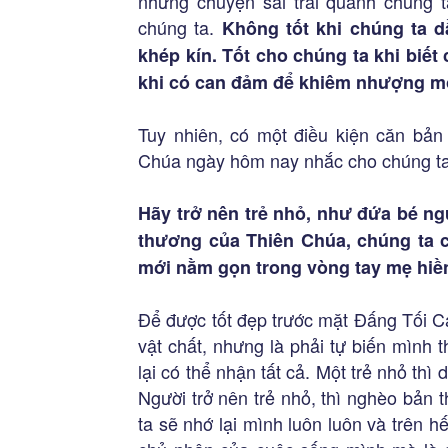
những chuyện sai trái quanh chúng t
chúng ta.
Không tốt khi chúng ta d
khép kín. Tốt cho chúng ta khi biết
khi có can đảm để khiêm nhượng mở
Tuy nhiên, có một điều kiện căn bản
Chúa ngày hôm nay nhắc cho chúng ta 
Hãy trở nên trẻ nhỏ, như đứa bé n
thương của Thiên Chúa, chúng ta 
mới nằm gọn trong vòng tay mẹ hiề
Để được tốt đẹp trước mặt Đấng Tối Ca
vật chất, nhưng là phải tự biến mình 
lại có thể nhận tất cả. Một trẻ nhỏ th
Người trở nên trẻ nhỏ, thì nghèo bản
ta sẽ nhớ lại mình luôn luôn và trên h