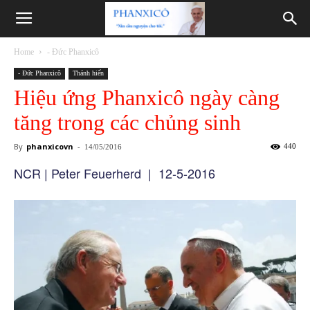
Phanxicô
Home
- Đức Phanxicô
- Đức Phanxicô
Thánh hiến
Hiệu ứng Phanxicô ngày càng
tăng trong các chủng sinh
By
phanxicovn
-
440
14/05/2016
NCR | Peter Feuerherd | 12-5-2016