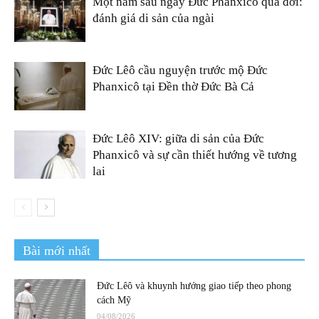
Một năm sau ngày Đức Phanxicô qua đời:
đánh giá di sản của ngài
Đức Lêô cầu nguyện trước mộ Đức
Phanxicô tại Đền thờ Đức Bà Cả
Đức Lêô XIV: giữa di sản của Đức
Phanxicô và sự cần thiết hướng về tương
lai
Bài mới nhất
Đức Lêô và khuynh hướng giao tiếp theo phong
cách Mỹ
04/08/2026