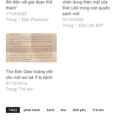
đối diện với giai đoạn thử
chân dung thân mật của
thách”
Đức Lêô trong một quyển
17/03/2025
sách mới
Trong "- Đức Phanxicô"
31/10/2025
Trong "- Đức Lêô XIV"
Thư Đức Giáo hoàng viết
cho một em bé Ý bị bệnh
01/12/2016
Trong "Trẻ em"
TAGS
phát hành
Sách
thư
tình yêu
Trẻ em