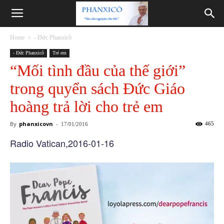
Phanxicô
Home
- Đức Phanxicô
- Đức Phanxicô
Trẻ em
“Mối tình đầu của thế giới”
trong quyển sách Đức Giáo
hoàng trả lời cho trẻ em
By
phanxicovn
-
465
17/01/2016
Radio Vatican,2016-01-16