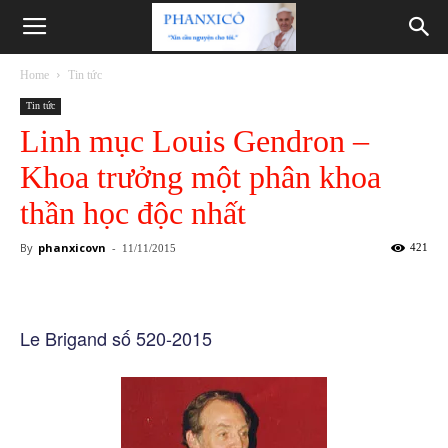
Phanxicô
Home
Tin tức
Tin tức
Linh mục Louis Gendron –
Khoa trưởng một phân khoa
thần học độc nhất
By
phanxicovn
-
421
11/11/2015
Le Brigand số 520-2015