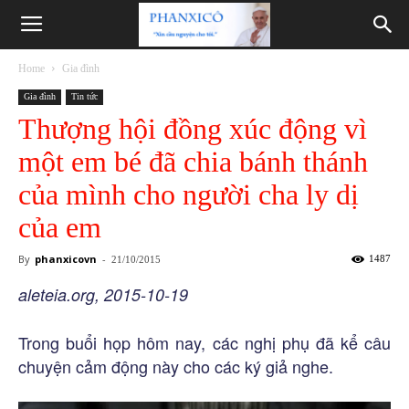
Phanxicô
Home
Gia đình
Gia đình
Tin tức
Thượng hội đồng xúc động vì
một em bé đã chia bánh thánh
của mình cho người cha ly dị
của em
By
phanxicovn
-
1487
21/10/2015
aleteia.org, 2015-10-19
Trong buổi họp hôm nay, các nghị phụ đã kể câu
chuyện cảm động này cho các ký giả nghe.