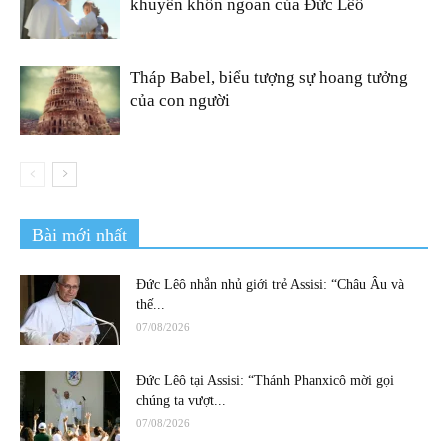
khuyên khôn ngoan của Đức Lêô
Tháp Babel, biểu tượng sự hoang tưởng
của con người
Bài mới nhất
Đức Lêô nhắn nhủ giới trẻ Assisi: “Châu Âu và
thế...
07/08/2026
Đức Lêô tại Assisi: “Thánh Phanxicô mời gọi
chúng ta vượt...
07/08/2026