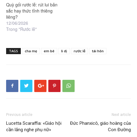
Quỳ gối rước lễ: rút lui bản
sắc hay thức tỉnh thiêng
liêng?
12/06/2026
Trong "Rước lễ"
TAGS
cha mẹ
em bé
li dị
rước lễ
tái hôn
Previous article
Next article
Lucetta Scaraffia: «Giáo hội
Đức Phanxicô, giáo hoàng của
cần lắng nghe phụ nữ»
Con Đường