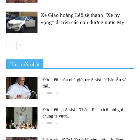
Xe Giáo hoàng Lêô sẽ thành “Xe hy
vọng” đi trên các con đường nước Mỹ
Bài mới nhất
Đức Lêô nhắn nhủ giới trẻ Assisi: “Châu Âu và
thế...
07/08/2026
Đức Lêô tại Assisi: “Thánh Phanxicô mời gọi
chúng ta vượt...
07/08/2026
Tại Assisi, Đức Lêô trả lời cho những lo lắng