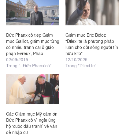
Đức Phanxicô tiếp Giám
Giám mục Eric Bidot:
mục Gaillot, giám mục từng
“Dilexi te là phương pháp
có nhiều tranh cãi ở giáo
luận cho đời sống người tín
phận Evreux, Pháp
hữu kitô”
02/09/2015
12/10/2025
Trong "- Đức Phanxicô"
Trong "Dilexi te"
Các Giám mục Mỹ cám ơn
Đức Phanxicô vì ngài ủng
hộ ‘cuộc đấu tranh’ về vấn
đề nhập cư