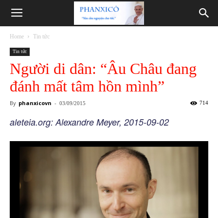
Phanxicô
Home
Tin tức
Tin tức
Người di dân: “Âu Châu đang
đánh mất tâm hồn mình”
By
phanxicovn
-
714
03/09/2015
aleteia.org: Alexandre Meyer, 2015-09-02