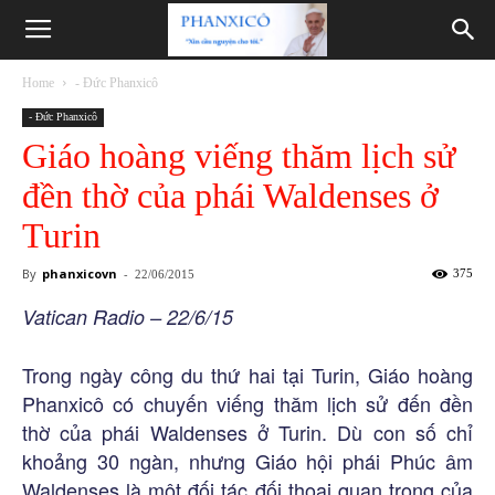
Phanxicô
Home
- Đức Phanxicô
- Đức Phanxicô
Giáo hoàng viếng thăm lịch sử
đền thờ của phái Waldenses ở
Turin
By
phanxicovn
-
375
22/06/2015
Vatican Radio – 22/6/15
Trong ngày công du thứ hai tại Turin, Giáo hoàng
Phanxicô có chuyến viếng thăm lịch sử đến đền
thờ của phái Waldenses ở Turin. Dù con số chỉ
khoảng 30 ngàn, nhưng Giáo hội phái Phúc âm
Waldenses là một đối tác đối thoại quan trọng của