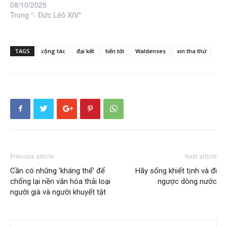
08/10/2025
Trong "- Đức Lêô XIV"
TAGS
cộng tác
đại kết
tiến tới
Waldenses
xin tha thứ
Previous article
Next article
Cần có những ‘kháng thể’ để
Hãy sống khiết tịnh và đi
chống lại nền văn hóa thải loại
ngược dòng nước
người già và người khuyết tật