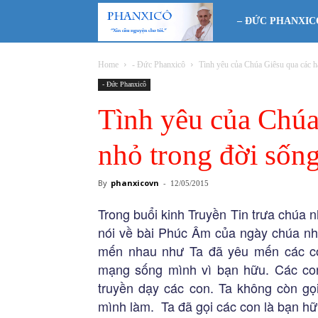
Phanxicô
– ĐỨC PHANXIC
Home
- Đức Phanxicô
Tình yêu của Chúa Giêsu qua các hà
- Đức Phanxicô
Tình yêu của Chúa
nhỏ trong đời sốn
By
phanxicovn
-
12/05/2015
Trong buổi kinh Truyền Tin trưa chúa
nói về bài Phúc Âm của ngày chúa nh
mến nhau như Ta đã yêu mến các co
mạng sống mình vì bạn hữu. Các con
truyền dạy các con. Ta không còn gọi 
mình làm. Ta đã gọi các con là bạn hữ