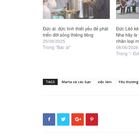
Đức ái: đức tính thiết yếu để phát
Đức Lêô kêu
triển đời sống thiêng liêng
Nha hãy là
25/08/2025
nhân loại m
Trong "Bác ái"
08/06/2026
Trong "- Đứ
TAGS
Marta và các bạn
việc làm
Yêu thương