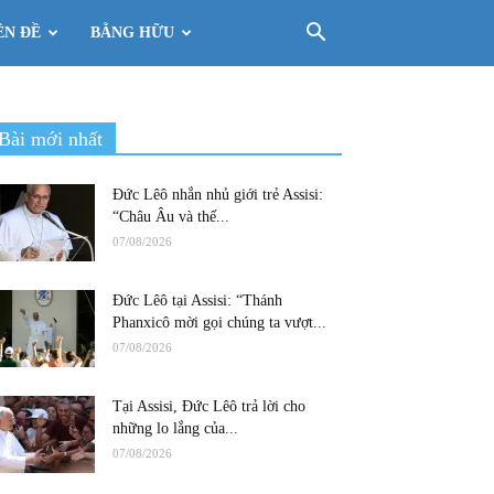
ÊN ĐỀ
BẰNG HỮU
Bài mới nhất
Đức Lêô nhắn nhủ giới trẻ Assisi:
“Châu Âu và thế...
07/08/2026
Đức Lêô tại Assisi: “Thánh
Phanxicô mời gọi chúng ta vượt...
07/08/2026
Tại Assisi, Đức Lêô trả lời cho
những lo lắng của...
07/08/2026