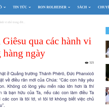
Ô
TIN TỨC
RON ROLHEISER
SÁCH
CHUY
nh vi nhỏ trong đời...
 Giêsu qua các hành vi
g hàng ngày
525
 nhật ở Quảng trường Thánh Phêrô, Đức Phanxicô
ật về điều răn mới của Chúa: “Các con hãy yêu
n. Không có lòng yêu mến nào lớn hơn là thí
 là bạn hữu của Ta, nếu các con làm điều Ta
các con là tôi tớ, vì tôi tớ không biết việc chủ
u”.