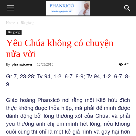
Phanxicô
Home
Bài giảng
Bài giảng
Yêu Chúa không có chuyện
nửa vời
By
phanxicovn
-
421
12/03/2015
Gr 7, 23-28; Tv 94, 1-2. 6-7. 8-9; Tv 94, 1-2. 6-7. 8-
9
Giáo hoàng Phanxicô nói rằng một Kitô hữu đích
thực không được thỏa hiệp, mà phải để mình được
đánh động bởi lòng thương xót của Chúa, và phải
yêu thương anh chị em mình hết lòng, nếu không
cuối cùng thì chỉ là một kẻ giả hình và gây hại hơn