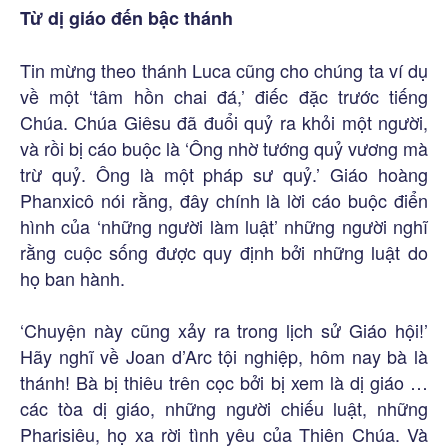
Từ dị giáo đến bậc thánh
Tin mừng theo thánh Luca cũng cho chúng ta ví dụ
về một ‘tâm hồn chai đá,’ điếc đặc trước tiếng
Chúa. Chúa Giêsu đã đuổi quỷ ra khỏi một người,
và rồi bị cáo buộc là ‘Ông nhờ tướng quỷ vương mà
trừ quỷ. Ông là một pháp sư quỷ.’ Giáo hoàng
Phanxicô nói rằng, đây chính là lời cáo buộc điển
hình của ‘những người làm luật’ những người nghĩ
rằng cuộc sống được quy định bởi những luật do
họ ban hành.
‘Chuyện này cũng xảy ra trong lịch sử Giáo hội!’
Hãy nghĩ về Joan d’Arc tội nghiệp, hôm nay bà là
thánh! Bà bị thiêu trên cọc bởi bị xem là dị giáo …
các tòa dị giáo, những người chiếu luật, những
Pharisiêu, họ xa rời tình yêu của Thiên Chúa. Và