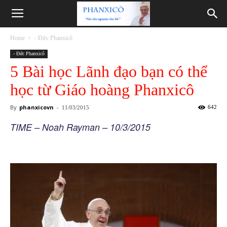
Phanxicô
Home
- Đức Phanxicô
- Đức Phanxicô
5 Bài học Lãnh đạo bạn có thể
học từ Giáo hoàng Phanxicô
By
phanxicovn
-
642
11/03/2015
TIME – Noah Rayman – 10/3/2015