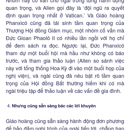
Nhóm này cố vấn cho ngài trong từng hành động
quan trọng, và Allen gọi đây là ‘đội ngũ ra quyết
định quan trọng nhất ở Vatican.’ Và Giáo hoàng
Phanxicô cũng đã tái sinh tầm quan trọng của
Thượng Hội đồng Giám mục, một nhóm cố vấn mà
Đức Gioan Phaolô II có nhiều lần ngồi với họ chỉ
để đem sách ra đọc. Ngược lại, Đức Phanxicô
tham dự một buổi hội mà hầu như không có báo
trước, và tham gia thảo luận (Allen so sánh việc
này với tổng thống Hoa Kỳ đi vào một buổi họp của
nghị viện), và ngài cũng đã nêu bật rõ tầm quan
trọng của Hội đồng Bất thường hiếm khi có mà
ngài triệu tập để thảo luận về các vấn đề gia đình.
Nhưng cũng sẵn sàng bác các lời khuyên
Giáo hoàng cũng sẵn sàng hành động đơn phương
để bảo đảm nghị trình của ngài tiến tới, chẳng hạn