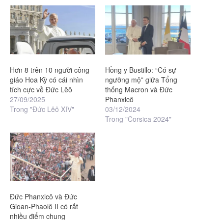
Hơn 8 trên 10 người công
Hồng y Bustillo: “Có sự
giáo Hoa Kỳ có cái nhìn
ngưỡng mộ” giữa Tổng
tích cực về Đức Lêô
thống Macron và Đức
27/09/2025
Phanxicô
Trong "Đức Lêô XIV"
03/12/2024
Trong "Corsica 2024"
Đức Phanxicô và Đức
Gioan-Phaolô II có rất
nhiều điểm chung