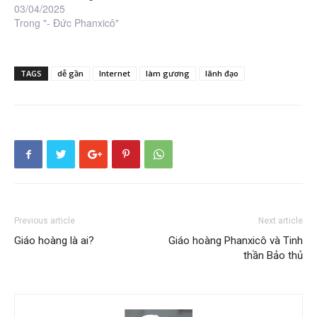
03/04/2025
Trong "- Đức Phanxicô"
TAGS
dễ gần
Internet
làm gương
lãnh đạo
Previous article
Next article
Giáo hoàng là ai?
Giáo hoàng Phanxicô và Tinh
thần Bảo thủ