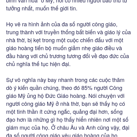
binh văn hóa” ở Mỹ, nơi có nhiều người bảo thủ tư
tưởng nhất, muốn thế giới tin.
Họ vẽ ra hình ảnh của đa số người công giáo,
trung thành với truyền thống bất biến và giáo lý của
nhà thờ, bị kẹt trong một cuộc chiến đấu với một
giáo hoàng tiến bộ muốn giảm nhẹ giáo điều và
đầu hàng với chủ trương tương đối về đạo đức của
chủ nghĩa thế tục hiện đại.
Sự vô nghĩa này bay nhanh trong các cuộc thăm
dò ý kiến quần chúng, theo đó 85% người Công
giáo Mỹ ủng hộ Đức Giáo hoàng. Nói chuyện với
người công giáo Mỹ ở nhà thờ, bạn sẽ thấy họ có
một tinh thần ít cứng ngắc, quảng đại hơn, sống
đạo hơn là những gì họ thấy hiển nhiên nơi một số
giám mục của họ. Ở châu Âu và Anh cũng vậy, đại
đa số người công giáo yêu giáo hoàng của họ.