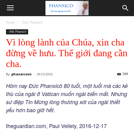
Phanxicô
Home
- Đức Phanxicô
- Đức Phanxicô
Vì lòng lành của Chúa, xin cha
đừng về hưu. Thế giới đang cần
cha.
By
phanxicovn
-
599
18/12/2016
Hôm nay Đức Phanxicô 80 tuổi, một tuổi mà các kẻ
thù của ngài ở Vatican muốn ngài biến mất. Nhưng
sứ điệp Tin Mừng lòng thương xót của ngài thiết
yếu hơn bao giờ hết.
theguardian.com, Paul Vellely, 2016-12-17