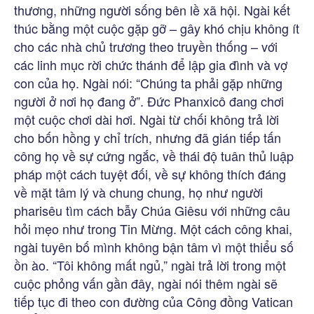
thương, những người sống bên lề xã hội. Ngài kết
thúc bằng một cuộc gặp gỡ – gây khó chịu không ít
cho các nhà chủ trương theo truyền thống – với
các linh mục rời chức thánh để lập gia đình và vợ
con của họ. Ngài nói: “Chúng ta phải gặp những
người ở nơi họ đang ở”. Đức Phanxicô đang chơi
một cuộc chơi dài hơi. Ngài từ chối không trả lời
cho bốn hồng y chỉ trích, nhưng đã gián tiếp tấn
công họ về sự cứng ngắc, về thái độ tuân thủ luập
pháp một cách tuyệt đối, về sự không thích đáng
về mặt tâm lý và chung chung, họ như người
pharisêu tìm cách bẫy Chúa Giêsu với những câu
hỏi mẹo như trong Tin Mừng. Một cách công khai,
ngài tuyên bố mình không bận tâm vì một thiểu số
ồn ào. “Tôi không mất ngủ,” ngài trả lời trong một
cuộc phỏng vấn gần đây, ngài nói thêm ngài sẽ
tiếp tục đi theo con đường của Công đồng Vatican