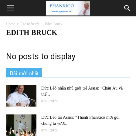
Phanxicô
Home
Các nhân vật
Edith Bruck
EDITH BRUCK
No posts to display
Bài mới nhất
Đức Lêô nhắn nhủ giới trẻ Assisi: “Châu Âu và
thế...
07/08/2026
Đức Lêô tại Assisi: “Thánh Phanxicô mời gọi
chúng ta vượt...
07/08/2026