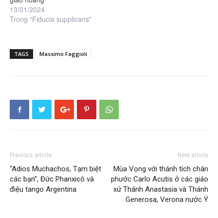
13/01/2024
Trong "Fiducia supplicans"
TAGS
Massimo Faggioli
Previous article
Next article
“Adios Muchachos, Tạm biệt
Mùa Vọng với thánh tích chân
các bạn”, Đức Phanxicô và
phước Carlo Acutis ở các giáo
điệu tango Argentina
xứ Thánh Anastasia và Thánh
Generosa, Verona nước Ý