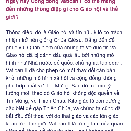
Ngày nay Công đồng Vatican II có thể mang
đến những thông điệp gì cho Giáo hội và thế
giới?
Thông điệp, đó là Giáo hội và tín hữu kitô có trách
nhiệm trở nên giống Chúa Giêsu, Đấng đến để
phục vụ. Quan niệm của chúng ta về đức tin và
Giáo hội đã bị đánh dấu quá lâu bởi những mô
hình như Nhà nước, đế quốc, chủ nghĩa tập đoàn.
Vatican II đã cho phép có một thay đổi căn bản
khỏi những mô hình xã hội và cộng đồng không
phù hợp nhất với Tin Mừng. Sau đó, có một ý
tưởng mới, theo đó Giáo hội không độc quyền về
Tin Mừng, về Thiên Chúa. Kitô giáo là con đường
đặc biệt để gặp Thiên Chúa, và chúng ta cũng đã
bắt đầu đối thoại với do thái giáo và các tôn giáo
khác trên thế giới. Vatican II là trung tâm của quan
niệm đối thoại về đức tin này – chứ không phải