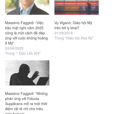
Massimo Faggioli: “Việc
Vụ Viganò: Giáo hội Mỹ
bầu mật nghị năm 2025
trên bờ ly khai?
cũng là một cách để đáp
01/09/2018
ứng với cuộc khủng hoảng
Trong "Giáo hội Hoa Kỳ"
ở Mỹ”
03/06/2025
Trong "- Đức Lêô XIV"
Massimo Faggioli: “Những
phản ứng với Fiducia
Supplicans mở ra một thời
điểm rất tế nhị cho triều
giáo hoàng”