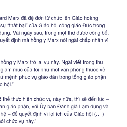
ard Marx đã đệ đơn từ chức lên Giáo hoàng
sự “thất bại” của Giáo hội công giáo Đức trong
dụng. Vài ngày sau, trong một thư được công bố,
quyết định mà hồng y Marx nói ngài chấp nhận vì
ồng y Marx trở lại vụ này. Ngài viết trong thư
h giám mục của tôi như một văn phòng thuộc về
 sứ mệnh phục vụ giáo dân trong tổng giáo phận
o hội.”
ó thể thực hiện chức vụ này nữa, thì sẽ đến lúc –
uan giáo phận, với Ủy ban Đánh giá Lạm dụng và
ệ – để quyết định vì lợi ích của Giáo hội (… )
ỏi chức vụ này.”