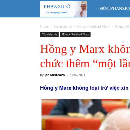
Phanxicô
– ĐỨC PHANXIC
Home
Các nhân vật
Hồng y Reinhard Marx
Hồng y Mar
Các nhân vật
Hồng y Reinhard Marx
Hồng y Marx không 
chức thêm “một lầ
By
phanxicovn
-
31/07/2021
Hồng y Marx không loại trừ việc xi