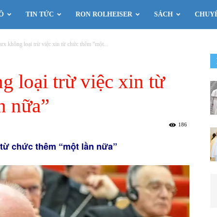
Ô
TIN TỨC
RON ROLHEISER
SÁCH
CHUY
x không loại trừ việc xin từ chức thêm “một...
loại trừ việc xin từ
n nữa”
186
n từ chức thêm “một lần nữa”