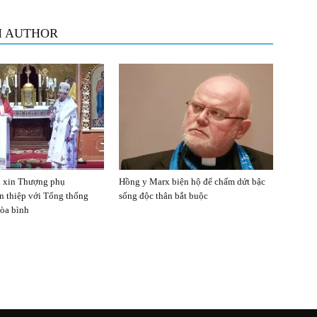
M AUTHOR
 xin Thượng phụ
Hồng y Marx biện hộ để chấm dứt bậc
n thiệp với Tổng thống
sống độc thân bắt buộc
hòa bình