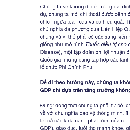
Chúng ta sẽ không đi đến cùng đại dịc
dụ, chúng ta mới chỉ thoát được bệnh
chích ngừa toàn cầu và có hiệu quả. T
chủ nghĩa đa phương của Liên Hiệp Quố
chung và vì thế phải có các sáng kiến m
giống như mô hình
Thuốc điều trị cho
Disease), một tập đoàn phi lợi nhuận
Quốc gia nhưng cũng tập hợp các lãnh
tổ chức Phi Chính Phủ.
Để đi theo hướng này, chúng ta khô
GDP chỉ dựa trên tăng trưởng khôn
Đúng: đồng thời chúng ta phải từ bỏ lo
về với chủ nghĩa bảo vệ thông minh, ít
tất cả các khía cạnh phát triển của con
GDP), giáo dục, tuổi thọ mạnh khỏe, g