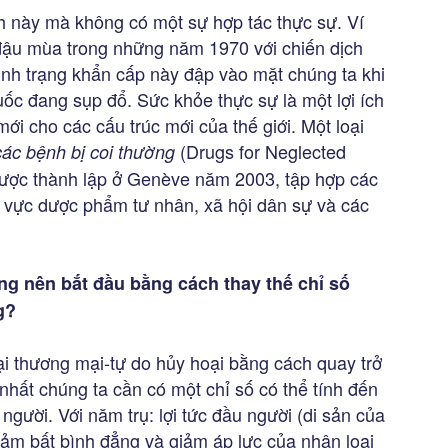
h này mà không có một sự hợp tác thực sự. Ví
 đậu mùa trong những năm 1970 với chiến dịch
ình trạng khẩn cấp này đập vào mặt chúng ta khi
c đang sụp đổ. Sức khỏe thực sự là một lợi ích
ới cho các cấu trúc mới của thế giới. Một loại
(Drugs for Neglected
 các bệnh bị coi thường
 được thành lập ở Genève năm 2003, tập hợp các
 vực dược phẩm tư nhân, xã hội dân sự và các
ng nên bắt đầu bằng cách thay thế chỉ số
g?
ại thương mại-tự do hủy hoại bằng cách quay trở
 nhất chúng ta cần có một chỉ số có thể tính đến
 người. Với năm trụ: lợi tức đầu người (di sản của
iảm bất bình đẳng và giảm áp lực của nhân loại