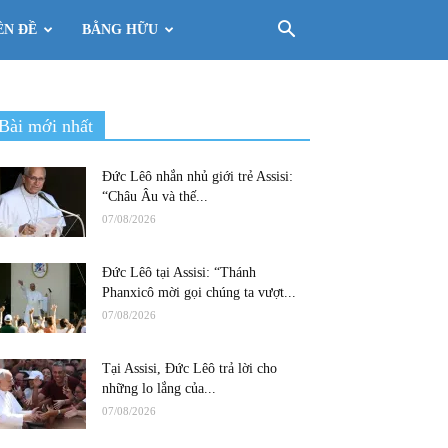
ÊN ĐỀ
BẰNG HỮU
Bài mới nhất
Đức Lêô nhắn nhủ giới trẻ Assisi:
“Châu Âu và thế...
07/08/2026
Đức Lêô tại Assisi: “Thánh
Phanxicô mời gọi chúng ta vượt...
07/08/2026
Tại Assisi, Đức Lêô trả lời cho
những lo lắng của...
07/08/2026