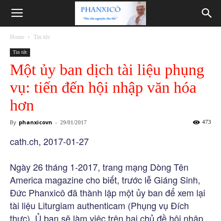
Phanxicô
Home
Tin tức
Tin tức
Một ủy ban dịch tài liệu phụng
vụ: tiến đến hội nhập văn hóa
hơn
By
phanxicovn
-
473
29/01/2017
cath.ch, 2017-01-27
Ngày 26 tháng 1-2017, trang mạng Dòng Tên
America magazine cho biết, trước lễ Giáng Sinh,
Đức Phanxicô đã thành lập một ủy ban để xem lại
tài liệu Liturgiam authenticam (Phụng vụ Đích
thực). Ủ ban sẽ làm việc trên hai chủ đề hội nhập