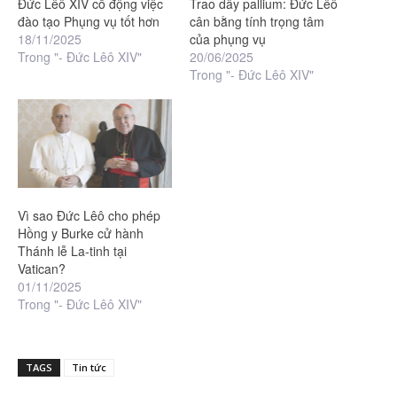
Đức Lêô XIV cổ động việc
Trao dây pallium: Đức Lêô
đào tạo Phụng vụ tốt hơn
cân bằng tính trọng tâm
18/11/2025
của phụng vụ
Trong "- Đức Lêô XIV"
20/06/2025
Trong "- Đức Lêô XIV"
Vì sao Đức Lêô cho phép
Hồng y Burke cử hành
Thánh lễ La-tinh tại
Vatican?
01/11/2025
Trong "- Đức Lêô XIV"
TAGS
Tin tức