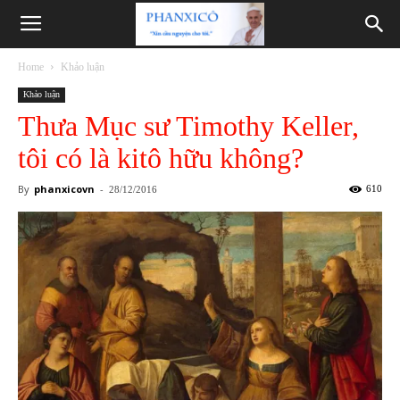
Phanxicô
Home
Khảo luận
Khảo luận
Thưa Mục sư Timothy Keller,
tôi có là kitô hữu không?
By
phanxicovn
-
610
28/12/2016