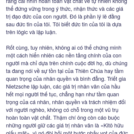
rằng cái nhìn hoàn toàn vật chất về tự nhiên không
thể đứng vững trong ý thức, nhận thức và các giá
trị đạo đức của con người. Đó là phần lý lẽ đằng
sau đức tin của tôi. Tôi biết đức tin của tôi là dựa
trên lôgic và lập luận.
Rốt cùng, tuy nhiên, không ai có thể chứng minh
một cách hiển nhiên các nền tảng chính của con
người mà chỉ dựa trên chính cuộc đời họ, dù chúng
ta đang nói về sự tồn tại của Thiên Chúa hay tầm
quan trọng của nhân quyền và bình đẳng. Triết gia
Nietzsche lập luận, các giá trị nhân văn của hầu
hết mọi người thế tục, chẳng hạn như tầm quan
trọng của cá nhân, nhân quyền và trách nhiệm đối
với người nghèo, không có chỗ trong một vũ trụ
hoàn toàn vật chất. Thậm chí ông còn cáo buộc
những người giữ các giá trị nhân văn là «Kitô hữu
giấu mặt», vì nó đòi hỏi một bước nhảy vọt của đức