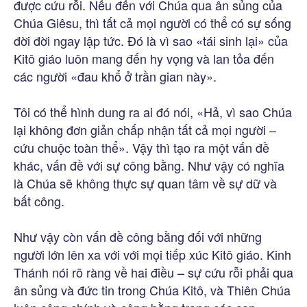
được cứu rỗi. Nếu đến với Chúa qua ân sủng của
Chúa Giêsu, thì tất cả mọi người có thể có sự sống
đời đời ngay lập tức. Đó là vì sao «tái sinh lại» của
Kitô giáo luôn mang đến hy vọng và lan tỏa đến
các người «đau khổ ở trần gian này».
Tôi có thể hình dung ra ai đó nói, «Hả, vì sao Chúa
lại không đơn giản chấp nhận tất cả mọi người –
cứu chuộc toàn thể». Vậy thì tạo ra một vấn đề
khác, vấn đề với sự công bằng. Như vậy có nghĩa
là Chúa sẽ không thực sự quan tâm về sự dữ và
bất công.
Như vậy còn vấn đề công bằng đối với những
người lớn lên xa với với mọi tiếp xúc Kitô giáo. Kinh
Thánh nói rõ ràng về hai điều – sự cứu rỗi phải qua
ân sủng và đức tin trong Chúa Kitô, và Thiên Chúa