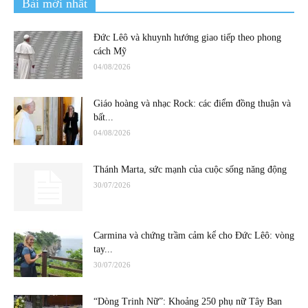
Bài mới nhất
Đức Lêô và khuynh hướng giao tiếp theo phong
cách Mỹ
04/08/2026
Giáo hoàng và nhạc Rock: các điểm đồng thuận và
bất...
04/08/2026
Thánh Marta, sức mạnh của cuộc sống năng động
30/07/2026
Carmina và chứng trầm cảm kể cho Đức Lêô: vòng
tay...
30/07/2026
“Dòng Trinh Nữ”: Khoảng 250 phụ nữ Tây Ban