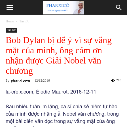
Phanxicô
Home
Tin tức
Tin tức
Bob Dylan bị để ý vì sự vắng
mặt của mình, ông cám ơn
nhận được Giải Nobel văn
chương
By
phanxicovn
-
208
12/12/2016
la-croix.com, Élodie Maurot, 2016-12-11
Sau nhiều tuần im lặng, ca sĩ chia sẻ niềm tự hào
của mình được nhận giải Nobel văn chương, trong
một bài diễn văn đọc trong sự vắng mặt của ông