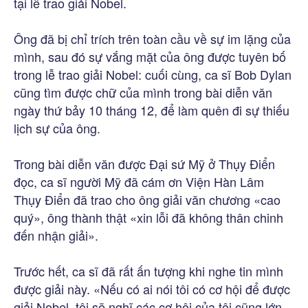
tại lễ trao giải Nobel.
Ông đã bị chỉ trích trên toàn cầu về sự im lặng của
mình, sau đó sự vắng mặt của ông được tuyên bố
trong lễ trao giải Nobel: cuối cùng, ca sĩ Bob Dylan
cũng tìm được chữ của mình trong bài diễn văn
ngày thứ bảy 10 tháng 12, để làm quên đi sự thiếu
lịch sự của ông.
Trong bài diễn văn được Đại sứ Mỹ ở Thụy Điển
đọc, ca sĩ người Mỹ đã cám ơn Viện Hàn Lâm
Thụy Điển đã trao cho ông giải văn chương «cao
quý», ông thành thật «xin lỗi đã không thân chinh
đến nhận giải».
Trước hết, ca sĩ đã rất ấn tượng khi nghe tin mình
được giải này. «Nếu có ai nói tôi có cơ hội để được
giải Nobel, tôi sẽ nghĩ các cơ hội của tôi cũng lớn