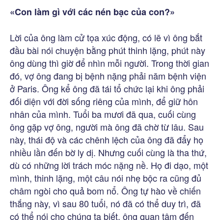
«Con làm gì với các nén bạc của con?»
Lời của ông làm cử tọa xúc động, có lẽ vì ông bắt
đầu bài nói chuyện bằng phút thinh lặng, phút này
ông dùng thì giờ để nhìn mỗi người. Trong thời gian
đó, vợ ông đang bị bệnh nặng phải năm bệnh viện
ở Paris. Ông kể ông đã tái tổ chức lại khi ông phải
đối diện với đời sống riêng của mình, để giữ hôn
nhân của mình. Tuổi ba mươi đã qua, cuối cùng
ông gặp vợ ông, người mà ông đã chờ từ lâu. Sau
này, thái độ và các chênh lệch của ông đã đẩy họ
nhiều lần đến bờ ly dị. Nhưng cuối cùng là tha thứ,
dù có những lời trách móc nặng nề. Họ đi dạo, một
mình, thinh lặng, một câu nói nhẹ bộc ra cũng đủ
châm ngòi cho quả bom nổ. Ông tự hào về chiến
thắng này, vì sau 80 tuổi, nó đã có thể duy trì, đã
có thể nói cho chúng ta biết, ông quan tâm đến