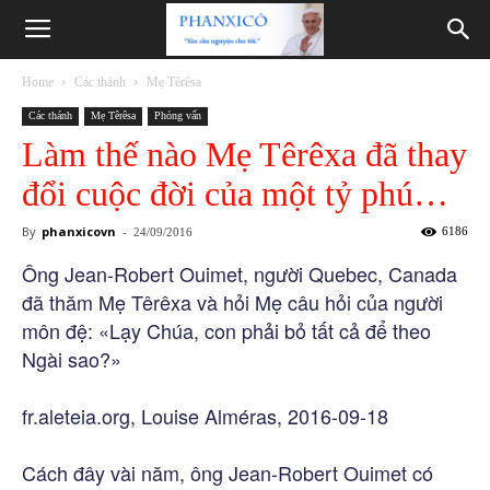
Phanxicô
Home
Các thánh
Mẹ Têrêsa
Các thánh
Mẹ Têrêsa
Phỏng vấn
Làm thế nào Mẹ Têrêxa đã thay
đổi cuộc đời của một tỷ phú…
By
phanxicovn
-
6186
24/09/2016
Ông Jean-Robert Ouimet, người Quebec, Canada
đã thăm Mẹ Têrêxa và hỏi Mẹ câu hỏi của người
môn đệ: «Lạy Chúa, con phải bỏ tất cả để theo
Ngài sao?»
fr.aleteia.org, Louise Alméras, 2016-09-18
Cách đây vài năm, ông Jean-Robert Ouimet có