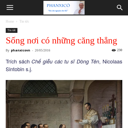
Phanxicô
Home
Tin tức
Tin tức
Sống nơi có những căng thẳng
By
phanxicovn
-
230
20/05/2016
Trích sách
, Nicolaas
Chế giễu các tu sĩ Dòng Tên
Sintobin s.j.