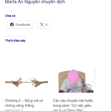
Marta An Nguyễn chuyển dịch
Chia sẻ:
Facebook
X
Thích điều này:
Chương 2 – Sống nơi có
Các câu chuyện hài hước
những căng thẳng
trong sách “Cứ việc giễu
08/03/2017
các tu sĩ Dòng Tên”