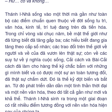
– Hừ… có và không…
Thánh I-Nhã sống vào một thời mà gần như toàn
bộ các điểm chuẩn quen thuộc về đời sống tu trì,
văn hóa, kinh tế, trí tuệ đang trên đà tiến hóa.
Trong chỉ vòng vài chục năm, bề mặt thế giới như
đã từng biết đã tăng gấp ba; các hiểu biết đang gia
tăng theo cấp số nhân; các trao đổi trên thế giới về
người và về của đã vươn lên thật sự; còn về các
suy tư về ý nghĩa cuộc sống, Cải cách và Bài-Cải
cách đã làm cho hàng thế kỷ chắc bẩm với những
gì mình biết và có được một sự an toàn tương đối,
đã thật sự chấm dứt. Đó là thế kỷ đột biến và bất
an. Từ đó phát triển dần dần một tinh thần thời đại
và một nền văn hóa, theo đó tất cả gần như mới và
khả thể. Thánh I-Nhã sinh ra trong một giai đoạn
có rất nhiều điểm tương đồng với nền văn hóa hiện
nay của chúng ta.