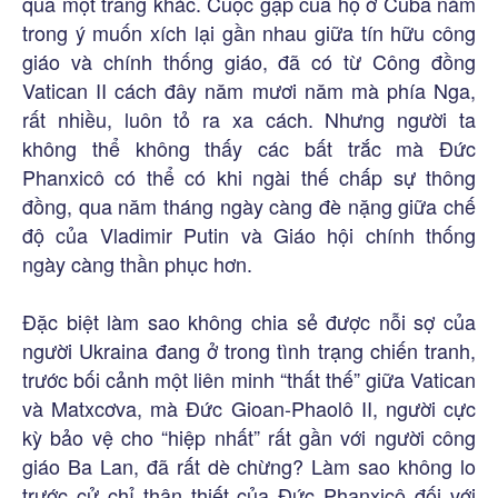
qua một trang khác. Cuộc gặp của họ ở Cuba nằm
trong ý muốn xích lại gần nhau giữa tín hữu công
giáo và chính thống giáo, đã có từ Công đồng
Vatican II cách đây năm mươi năm mà phía Nga,
rất nhiều, luôn tỏ ra xa cách. Nhưng người ta
không thể không thấy các bất trắc mà Đức
Phanxicô có thể có khi ngài thế chấp sự thông
đồng, qua năm tháng ngày càng đè nặng giữa chế
độ của Vladimir Putin và Giáo hội chính thống
ngày càng thần phục hơn.
Đặc biệt làm sao không chia sẻ được nỗi sợ của
người Ukraina đang ở trong tình trạng chiến tranh,
trước bối cảnh một liên minh “thất thế” giữa Vatican
và Matxcơva, mà Đức Gioan-Phaolô II, người cực
kỳ bảo vệ cho “hiệp nhất” rất gần với người công
giáo Ba Lan, đã rất dè chừng? Làm sao không lo
trước cử chỉ thân thiết của Đức Phanxicô đối với