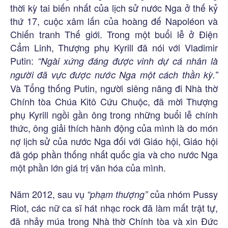
thời kỳ tai biến nhất của lịch sử nước Nga ở thế kỷ
thứ 17, cuộc xâm lấn của hoàng đế Napoléon và
Chiến tranh Thế giới. Trong một buổi lễ ở Điện
Cẩm Linh, Thượng phụ Kyrill đã nói với Vladimir
Putin:
“Ngài xứng đáng được vinh dự cá nhân là
người đã vực được nước Nga một cách thần kỳ.”
Và Tổng thống Putin, người siêng năng đi Nhà thờ
Chính tòa Chúa Kitô Cứu Chuộc, đã mời Thượng
phụ Kyrill ngồi gần ông trong những buổi lễ chính
thức, ông giải thích hành động của mình là do món
nợ lịch sử của nước Nga đối với Giáo hội, Giáo hội
đã góp phần thống nhất quốc gia và cho nước Nga
một phần lớn giá trị văn hóa của mình.
Năm 2012, sau vụ
của nhóm Pussy
“phạm thượng”
Riot, các nữ ca sĩ hát nhạc rock đã làm mất trật tự,
đã nhảy múa trong Nhà thờ Chính tòa và xin Đức