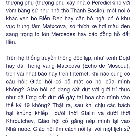
thượng phụ (thượng phụ xây nhà ở Peredielkino với
vòm bằng sứ như nhà thờ Thánh Basile), một nơi ở
khác ven bờ Biển Đen hay căn hộ ngài có ở khu
vực trung tâm Matxcơva, sở thích xe hơi màu đen
sang trọng to lớn Mercedes hay các đồng hồ đắt
tiền.
Trên hệ thống truyền thông độc lập, như kênh Dojd
hay đài Tiếng vang Matxcơva (Echo de Moscou),
trên vài nhật báo hay trên Internet, khi nào cũng có
câu hỏi: Giáo hội có bỏ mất cơ hội của mình
không? Giáo hội có đang cắt đứt với giới trí thức
như đã từng cắt đứt để gây tai họa cho mình vào
thế kỷ 19 không? Thật ra, sau khi chịu các bách
hại khủng khiếp dưới thời Stalin và dưới thời
Khroutchev, Giáo hội cố gắng nép mình lại vào
Nhà nước. Giáo hội tìm cách nối lại với một lịch sử