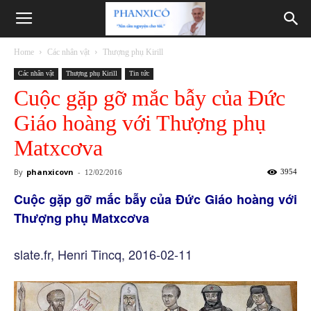
Phanxicô
Home
Các nhân vật
Thượng phụ Kirill
Các nhân vật
Thượng phụ Kirill
Tin tức
Cuộc gặp gỡ mắc bẫy của Đức
Giáo hoàng với Thượng phụ
Matxcơva
By
phanxicovn
-
3954
12/02/2016
Cuộc gặp gỡ mắc bẫy của Đức Giáo hoàng với
Thượng phụ Matxcơva
slate.fr, Henri Tincq, 2016-02-11