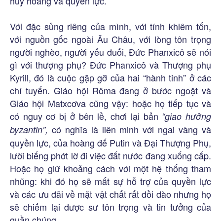
huy hoàng và quyền lực.
Với đặc sủng riêng của mình, với tính khiêm tốn,
với nguồn gốc ngoài Âu Châu, với lòng tôn trọng
người nghèo, người yếu đuối, Đức Phanxicô sẽ nói
gì với thượng phụ? Đức Phanxicô và Thượng phụ
Kyrill, đó là cuộc gặp gỡ của hai “hành tinh” ở các
chí tuyến. Giáo hội Rôma đang ở bước ngoặt và
Giáo hội Matxcơva cũng vậy: hoặc họ tiếp tục và
có nguy cơ bị ở bên lề, chơi lại bản
“giao hưởng
có nghĩa là liên minh với ngai vàng và
byzantin”,
quyền lực, của hoàng đế Putin và Đại Thượng Phụ,
lười biếng phớt lờ đi việc đất nước đang xuống cấp.
Hoặc họ giữ khoảng cách với một hệ thống tham
nhũng: khi đó họ sẽ mất sự hỗ trợ của quyền lực
và các ưu đãi về mặt vật chất rất dồi dào nhưng họ
sẽ chiếm lại được sư tôn trọng và tin tưởng của
quần chúng.