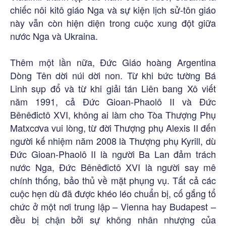
chiếc nôi kitô giáo Nga và sự kiện lịch sử-tôn giáo
này vẫn còn hiện diện trong cuộc xung đột giữa
nước Nga và Ukraina.
Thêm một lần nữa, Đức Giáo hoàng Argentina
Dòng Tên dời núi dời non. Từ khi bức tường Bá
Linh sụp đổ và từ khi giải tán Liên bang Xô viết
năm 1991, cả Đức Gioan-Phaolô II và Đức
Bênêđictô XVI, không ai làm cho Tòa Thượng Phụ
Matxcơva vui lòng, từ đời Thượng phụ Alexis II đến
người kế nhiệm năm 2008 là Thượng phụ Kyrill, dù
Đức Gioan-Phaolô II là người Ba Lan đảm trách
nước Nga, Đức Bênêđictô XVI là người say mê
chính thống, bảo thủ về mặt phụng vụ. Tất cả các
cuộc hẹn dù đã được khéo léo chuẩn bị, cố gắng tổ
chức ở một nơi trung lập – Vienna hay Budapest –
đều bị chận bởi sự không nhân nhượng của