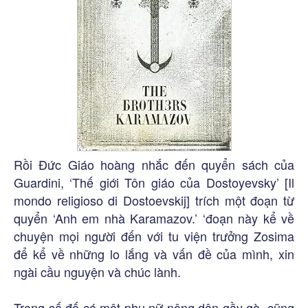
Rồi Đức Giáo hoàng nhắc đến quyển sách của
Guardini, ‘Thế giới Tôn giáo của Dostoyevsky’ [Il
mondo religioso di Dostoevskij] trích một đoạn từ
quyển ‘Anh em nhà Karamazov.’ ‘đoạn này kể về
chuyện mọi người đến với tu viện trưởng Zosima
để kể về những lo lắng và vấn đề của mình, xin
ngài cầu nguyện và chúc lành.
Trong số đố có một phụ nữ nông dân gầy gò, cũng