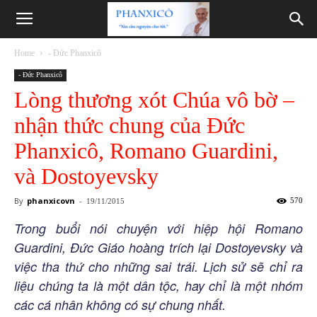
Phanxicô
Home
- Đức Phanxicô
- Đức Phanxicô
Lòng thương xót Chúa vô bờ –
nhận thức chung của Đức
Phanxicô, Romano Guardini,
và Dostoyevsky
By
phanxicovn
-
570
19/11/2015
Trong buổi nói chuyện với hiệp hội Romano
Guardini, Đức Giáo hoàng trích lại Dostoyevsky và
việc tha thứ cho những sai trái. Lịch sử sẽ chỉ ra
liệu chúng ta là một dân tộc, hay chỉ là một nhóm
các cá nhân không có sự chung nhất.