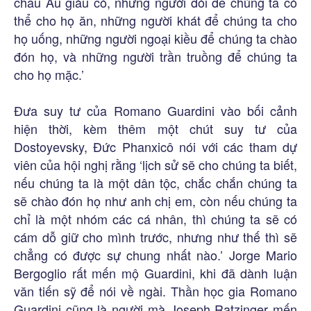
châu Âu giàu có, những người đói để chúng ta có
thể cho họ ăn, những người khát để chúng ta cho
họ uống, những người ngoại kiều để chúng ta chào
đón họ, và những người trần truồng để chúng ta
cho họ mặc.’
Đưa suy tư của Romano Guardini vào bối cảnh
hiện thời, kèm thêm một chút suy tư của
Dostoyevsky, Đức Phanxicô nói với các tham dự
viên của hội nghị rằng ‘lịch sử sẽ cho chúng ta biết,
nếu chúng ta là một dân tộc, chắc chắn chúng ta
sẽ chào đón họ như anh chị em, còn nếu chúng ta
chỉ là một nhóm các cá nhân, thì chúng ta sẽ có
cám dỗ giữ cho mình trước, nhưng như thế thì sẽ
chẳng có được sự chung nhất nào.’ Jorge Mario
Bergoglio rất mến mộ Guardini, khi đã dành luận
văn tiến sỹ để nói về ngài. Thần học gia Romano
Guardini cũng là người mà Joseph Ratzinger mến