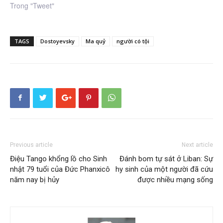
Trong "Tweet"
TAGS
Dostoyevsky
Ma quỷ
người có tội
Previous article
Next article
Điệu Tango khổng lồ cho Sinh
Đánh bom tự sát ở Liban: Sự
nhật 79 tuổi của Đức Phanxicô
hy sinh của một người đã cứu
năm nay bị hủy
được nhiều mạng sống