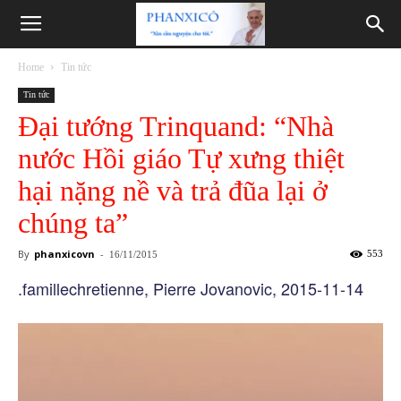
Phanxicô
Home
Tin tức
Tin tức
Đại tướng Trinquand: “Nhà
nước Hồi giáo Tự xưng thiệt
hại nặng nề và trả đũa lại ở
chúng ta”
By
phanxicovn
-
553
16/11/2015
.famillechretienne, Pierre Jovanovic, 2015-11-14