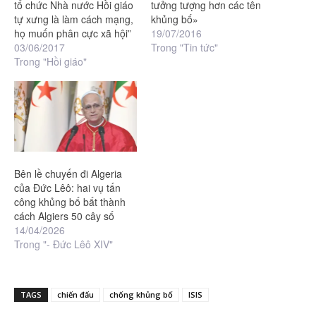
tổ chức Nhà nước Hồi giáo
tưởng tượng hơn các tên
tự xưng là làm cách mạng,
khủng bố»
họ muốn phân cực xã hội”
19/07/2016
03/06/2017
Trong "Tin tức"
Trong "Hồi giáo"
Bên lề chuyến đi Algeria
của Đức Lêô: hai vụ tấn
công khủng bố bất thành
cách Algiers 50 cây số
14/04/2026
Trong "- Đức Lêô XIV"
TAGS
chiến đấu
chống khủng bố
ISIS