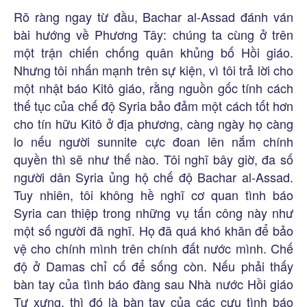
Rõ ràng ngay từ đầu, Bachar al-Assad đánh ván
bài hướng về Phương Tây: chúng ta cùng ở trên
một trận chiến chống quân khủng bố Hồi giáo.
Nhưng tôi nhấn mạnh trên sự kiện, vì tôi trả lời cho
một nhật báo Kitô giáo, rằng nguồn gốc tính cách
thế tục của chế độ Syria bảo đảm một cách tốt hơn
cho tín hữu Kitô ở địa phương, càng ngày họ càng
lo nếu người sunnite cực đoan lên nắm chính
quyền thì sẽ như thế nào. Tôi nghĩ bây giờ, đa số
người dân Syria ủng hộ chế độ Bachar al-Assad.
Tuy nhiên, tôi không hề nghĩ cơ quan tình báo
Syria can thiệp trong những vụ tấn công này như
một số người đã nghĩ. Họ đã quá khó khăn để bảo
vệ cho chính mình trên chính đất nước mình. Chế
độ ở Damas chỉ cố để sống còn. Nếu phải thấy
bàn tay của tình báo đàng sau Nhà nước Hồi giáo
Tự xưng, thì đó là bàn tay của các cựu tình báo