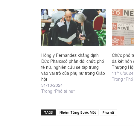
Hồng y Fernandez khẳng định
Chức phó tế
Đức Phanxicô phản đối chức phó
đã kết hôn 
tế nữ, nghiên cứu sẽ tập trung
Thượng Hộ
vào vai trò của phụ nữ trong Giáo
11/10/2024
hội
Trong "Phó 
31/10/2024
Trong "Phó tế nữ"
TAGS
Nhóm Từng Bước Một
Phụ nữ