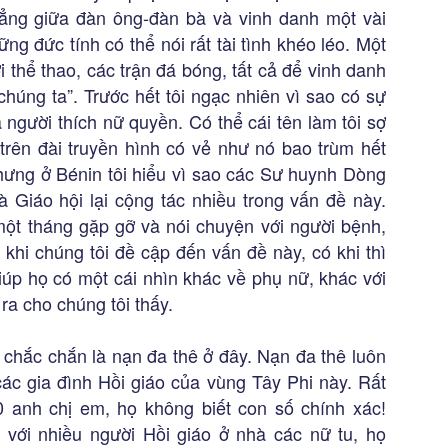
ẳng giữa đàn ông-đàn bà và vinh danh một vài
ng đức tính có thể nói rất tài tình khéo léo. Một
ơi thể thao, các trận đá bóng, tất cả để vinh danh
húng ta”. Trước hết tôi ngạc nhiên vì sao có sự
à người thích nữ quyền. Có thể cái tên làm tôi sợ
 trên đài truyền hình có vẻ như nó bao trùm hết
Nhưng ở Bénin tôi hiểu vì sao các Sư huynh Dòng
Giáo hội lại cộng tác nhiều trong vấn đề này.
một tháng gặp gỡ và nói chuyện với người bệnh,
 khi chúng tôi đề cập đến vấn đề này, có khi thì
giúp họ có một cái nhìn khác về phụ nữ, khác với
ra cho chúng tôi thấy.
n chắc chắn là nạn đa thê ở đây. Nạn đa thê luôn
các gia đình Hồi giáo của vùng Tây Phi này. Rất
 anh chị em, họ không biết con số chính xác!
với nhiều người Hồi giáo ở nhà các nữ tu, họ