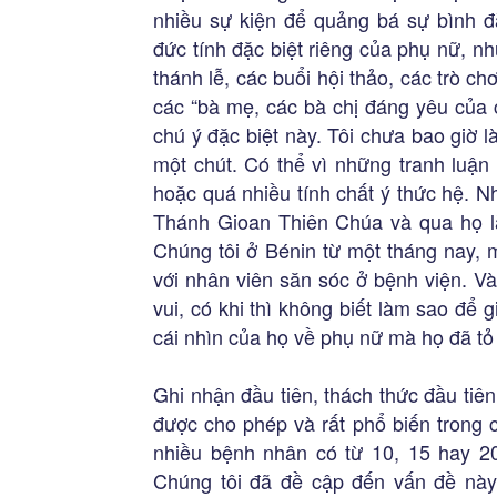
nhiều sự kiện để quảng bá sự bình đ
đức tính đặc biệt riêng của phụ nữ, nhữ
thánh lễ, các buổi hội thảo, các trò ch
các “bà mẹ, các bà chị đáng yêu của c
chú ý đặc biệt này. Tôi chưa bao giờ l
một chút. Có thể vì những tranh luận
hoặc quá nhiều tính chất ý thức hệ. 
Thánh Gioan Thiên Chúa và qua họ là 
Chúng tôi ở Bénin từ một tháng nay, 
với nhân viên săn sóc ở bệnh viện. Và
vui, có khi thì không biết làm sao để 
cái nhìn của họ về phụ nữ mà họ đã tỏ 
Ghi nhận đầu tiên, thách thức đầu tiê
được cho phép và rất phổ biến trong 
nhiều bệnh nhân có từ 10, 15 hay 20
Chúng tôi đã đề cập đến vấn đề này 