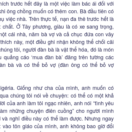
ích trước hết đây là một việc làm bác ái đối với
 khi ông chồng muốn có thêm con. Bà đầu tiên có
ụ việc nhà. Trên thực tế, nạn đa thê trước hết là
 chất. Ở Tây phương, giàu là có xe sang trọng,
một cái nhà, năm bà vợ và cả chục đứa con vây
thích này, một điều ghi nhận không thể chối cãi
 chúng tôi, người đàn bà là vật thể hóa, đó là món
 quảng cáo ‘mua đàn bà’ đăng trên tường các
àn bà và có thể bỏ vợ (đàn ông có thể bỏ vợ
 Nigéria. Giống như cha của mình, anh muốn có
 qua chúng tôi nói về chuyện: có thể có một khả
lời của anh làm tôi ngạc nhiên, anh nói “tình yêu
 làm những chuyện điên cuồng” cho người mình
 và nghĩ điều này có thể làm được. Nhưng ngay
ặt vào tôn giáo của mình, anh không bao giờ đổi