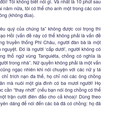
ổi! Tôi không biết nói gì. Và nhất là 10 phút sau
vài năm nữa, tôi có thể cho anh một trong các con
hông (không đùa).
u quý của chúng ta” không được coi trọng thì
đạo Hồi (vấn đề này có thể không phải là vấn đề
rong truyền thống Phi Châu, người đàn bà là một
h nguyệt. Đó là người ‘cấp dưới’, người không có
ng thổ ngữ vùng Tanguiéta, chồng có nghĩa là
người trong nhà”. Nữ quyền không phải là một vấn
 cũng ngạc nhiên khi nói chuyện với các nữ y tá
 chỉ trích nạn đa thế, họ chỉ nói các ông chồng
ăn mà nuôi một gia đình có ba mươi người! Họ
tục cần “thay nhớt” (nếu bạn nói ông chồng có thể
ột trận cười điên đảo cho cả khoa)! Dùng theo
duyên dáng để nói đến các bà đã có chồng: họ đã