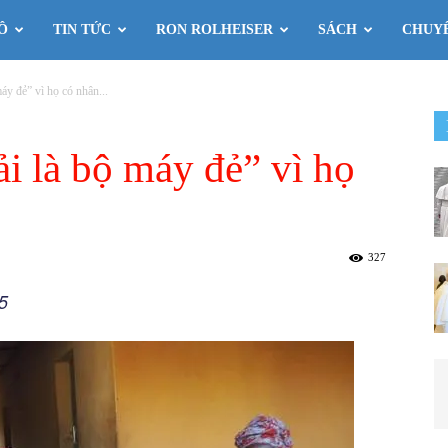
Ô
TIN TỨC
RON ROLHEISER
SÁCH
CHUY
áy đẻ” vì họ có nhân...
i là bộ máy đẻ” vì họ
327
5