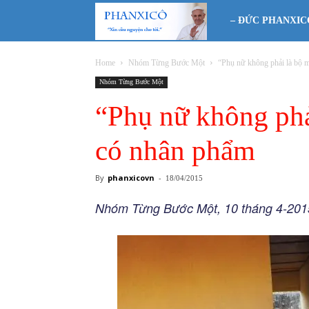
Phanxicô
– ĐỨC PHANXIC
Home
Nhóm Từng Bước Một
“Phụ nữ không phải là bộ m
Nhóm Từng Bước Một
“Phụ nữ không phả
có nhân phẩm
By
phanxicovn
-
18/04/2015
Nhóm Từng Bước Một, 10 tháng 4-201