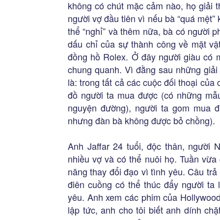
không có chút mặc cảm nào, họ giải th
người vợ đầu tiên vì nếu bà “quá mệt”
thể “nghỉ” và thêm nữa, bà có người ph
dấu chỉ của sự thành công về mặt vật
đồng hồ Rolex. Ở đây người giàu có 
chung quanh. Vì đằng sau những giải 
là: trong tất cả các cuộc đối thoại của
đồ người ta mua được (có những mẫu
nguyện đường), người ta gom mua đ
nhưng đàn bà không được bỏ chồng).
Anh Jaffar 24 tuổi, độc thân, người
nhiều vợ và có thể nuôi họ. Tuần vừa
năng thay đổi đạo vì tình yêu. Câu trả 
điên cuồng có thể thúc đẩy người ta
yêu. Anh xem các phim của Hollywood
lập tức, anh cho tôi biết anh dính ch