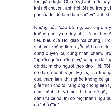
tôn giáo được. Chỉ có vợ anh mới thay đ
khi nói chuyện, anh hỏi tôi nếu trong 
gái của tôi để làm đám cưới với anh k
Nhưng nếu “các bà mẹ, các chị em yê
không phải lý do duy nhất là họ theo 
tiêu biểu của Hồi giáo nói chung). T
sinh vật không tinh tuyền vì họ có kin
cùng quyền lợi, cùng nhân phẩm. Tro
“người ngoài đường”, vợ có nghĩa là “
đề đặt ra cho người theo đạo Hồi. Tôi
có đạo ở bệnh viện! Họ thật sự không
quá tham lam khi nghèo không có gì 
giải thích cho tôi rằng ông chồng liên 
cầm mình khi vợ mệt thì bạn sẽ gây m
danh từ xe hơi thì có một thành ngữ 
có “chỗ đậu”.