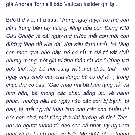
giả Andrea Tornielli báo Vatican Insider ghi lại.
Bức thư viết như sau,
“Trong ngày tuyệt vời mà con
cầm trong bàn tay thiêng liêng của con Đấng Kitô
Cứu Chuộc và cái ngày mở trước mắt con một con
đường tông đồ vừa dài vừa sâu đậm nhất, bà tặng
con món quà nhỏ này, nó có rất ít giá trị vật chất
nhưng mang một giá trị tinh thần rất lớn.” Cùng với
bức thư này, bà nội cũng viết một chúc thư – dù
ngày chịu chức của cha Jorge bà có dự lễ -, trong
chúc thư có câu: “Các cháu mà bà hiến tặng hết cả
tâm hồn, bà mong các cháu sống lâu và hạnh
phúc, nhưng nếu có ngày nào các con bị bệnh, bị
đau, bị mất người thân làm cho các con buồn thì
các con nhớ, một tiếng thở dài hướng về Nhà Tạm,
nơi có người thánh tử đạo cao cả nhất, uy nghiêm
nhất và một ánh nhìn về Đức Mẹ dưới chân thánh