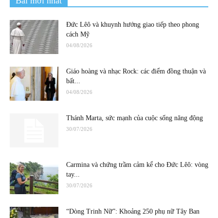
Bài mới nhất
Đức Lêô và khuynh hướng giao tiếp theo phong
cách Mỹ
04/08/2026
Giáo hoàng và nhạc Rock: các điểm đồng thuận và
bất...
04/08/2026
Thánh Marta, sức mạnh của cuộc sống năng động
30/07/2026
Carmina và chứng trầm cảm kể cho Đức Lêô: vòng
tay...
30/07/2026
“Dòng Trinh Nữ”: Khoảng 250 phụ nữ Tây Ban