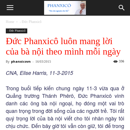
Phanxicô
Home
- Đức Phanxicô
- Đức Phanxicô
Đức Phanxicô luôn mang lời
của bà nội theo mình mỗi ngày
By
phanxicovn
-
336
16/03/2015
CNA, Elise Harris, 11-3-2015
Trong buổi tiếp kiến chung ngày 11-3 vừa qua ở
Quảng trường Thánh Phêrô, Đức Phanxicô vinh
danh các ông bà nội ngoại, họ đóng một vai trò
quan trọng trong đời sống của các người trẻ. Tôi rất
quý trọng lời của bà nội viết cho tôi nhân ngày tôi
chịu chức. Đến bây giờ tôi vẫn còn giữ, tôi để trong