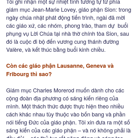
Tôi ghi nhận một sự nhiệt tình tương tự từ phía
giám mục Jean-Marie Lovey, giáo phận Sion: trong
ngày chúa nhật phát động tiến trình, ngài đã mời
các giáo xứ, các nhóm, phong trào, tham dự buổi
phụng vụ Lời Chúa tại nhà thờ chính tòa Sion, sau
đó là cuộc đi bộ đến vương cung thánh đường
Valère, và kết thúc bằng buổi kinh chiều.
Còn các giáo phận Lausanne, Geneva và
Fribourg thì sao?
Giám mục Charles Morerod muốn dành cho các
cộng đoàn địa phương có sáng kiến riêng của
mình. Một thách thức được thực hiện theo nhiều
cách khác nhau tùy thuộc vào bốn bang và phần
nói tiếng Đức của giáo phận. Tôi xin đưa ra một số
sáng kiến của các giáo phận – và nó không phải là
đầy đủ! – các thủ tục rất năng động và sáng tạo