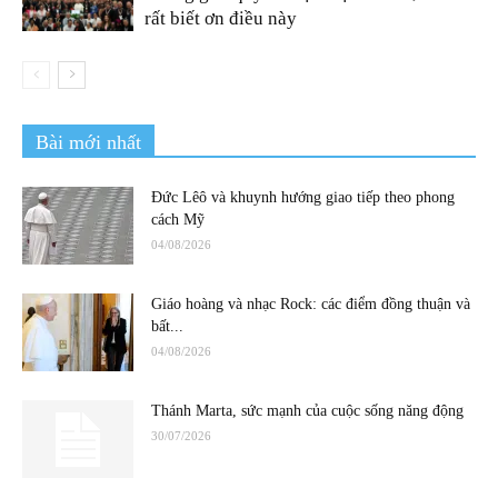
rất biết ơn điều này
Bài mới nhất
Đức Lêô và khuynh hướng giao tiếp theo phong
cách Mỹ
04/08/2026
Giáo hoàng và nhạc Rock: các điểm đồng thuận và
bất...
04/08/2026
Thánh Marta, sức mạnh của cuộc sống năng động
30/07/2026