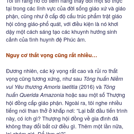
Tôi tin rằng nó có tiềm năng thay đổi một số thực
tại trong các lĩnh vực của đời sống giáo xứ và giáo
phận, cũng như ở cấp độ cấu trúc phẩm trật giáo
hội công giáo-phổ quát, với điều kiện là nó khơi
dậy một cách sáng tạo các khuynh hướng sinh
cảnh của tình huynh đệ Phúc âm.
Nguy cơ thất vọng cũng rất nhiều…
Đương nhiên, các kỳ vọng rất cao và rủi ro thất
vọng cũng tương xứng, như sau
Tông huấn Niềm
(2016) và
vui Yêu thương Amoris laetitia
Tông
hoặc sau một số Thượng
huấn Querida Amazonia
hội đồng cấp giáo phận. Ngoài ra, tôi nghe nhiều
tiếng nói than thở ở khắp nơi: “Lại bắt đầu tiến trình
này, có ích gì? Thượng hội đồng về gia đình đã
không thay đổi bất cứ điều gì. Thêm một lần nữa,
lại chém gió. Để làm gì?”