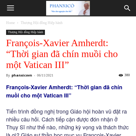
Phanxicô
Home
Thượng Hội đồng Hiệp hành
Thượng Hội đồng Hiệp hành
François-Xavier Amherdt:
“Thời gian đã chín muồi cho
một Vatican III”
By
phanxicovn
-
380
06/11/2021
François-Xavier Amherdt: “Thời gian đã chín
muồi cho một Vatican III”
Tiến trình đồng nghị trong Giáo hội hoàn vũ đặt ra
nhiều câu hỏi. Cách tiếp cận được đón nhận ở
Thụy Sĩ như thế nào, những kỳ vọng và thách thức
là gì? Giáo sư thần học mục vụ François-Xavier