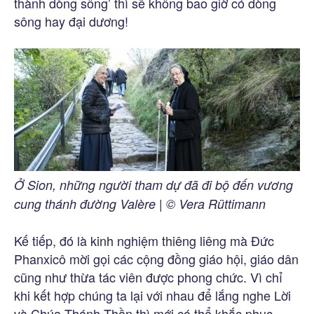
thành dòng sông’ thì sẽ không bao giờ có dòng
sông hay đại dương!
Ở Sion, những người tham dự đã đi bộ đến vương
cung thánh đường Valère | © Vera Rüttimann
Kế tiếp, đó là kinh nghiệm thiêng liêng mà Đức
Phanxicô mời gọi các cộng đồng giáo hội, giáo dân
cũng như thừa tác viên được phong chức. Vì chỉ
khi kết hợp chúng ta lại với nhau để lắng nghe Lời
và Chúa Thánh Thần thì mới có thể khắc phục